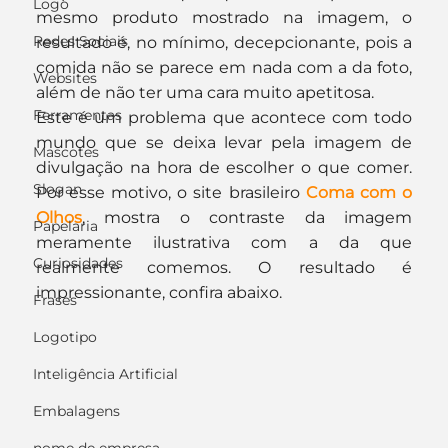
Logo
mesmo produto mostrado na imagem, o 
Redes Sociais
resultado é, no mínimo, decepcionante, pois a 
comida não se parece em nada com a da foto, 
Websites
além de não ter uma cara muito apetitosa.
Ferramentas
Este é um problema que acontece com todo 
mundo que se deixa levar pela imagem de 
Mascotes
divulgação na hora de escolher o que comer. 
Slogan
Por esse motivo, o site brasileiro 
Coma com o 
Olhos
, mostra o contraste da imagem 
Papelaria
meramente ilustrativa com a da que 
Curiosidades
realmente comemos. O resultado é 
impressionante, confira abaixo.
Frases
Logotipo
Inteligência Artificial
Embalagens