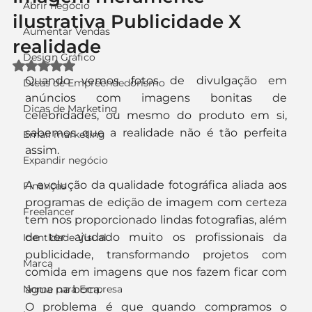
Abrir negócio
ilustrativa Publicidade X
Aumentar Vendas
realidade
Design Gráfico
Avaliado com NaN de 5 estrelas.
Quando vemos fotos de divulgação em 
Dicas de Empreendedorismo
anúncios com imagens bonitas de 
Dicas de Marketing
celebridades, ou mesmo do produto em si, 
sabemos que a realidade não é tão perfeita 
Email marketing
assim.
Expandir negócio
A evolução da qualidade fotográfica aliada aos 
Finanças
programas de edição de imagem com certeza 
Freelancer
tem nos proporcionado lindas fotografias, além 
de ter ajudado muito os profissionais da 
Identidade Visual
publicidade, transformando projetos com 
Marca
comida em imagens que nos fazem ficar com 
Nome para Empresa
água na boca.
O problema é que quando compramos o 