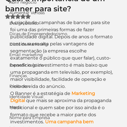
Abrir negócio
banner para site?
Aumentar Vendas
Avaliado com NaN de 5 estrelas.
A criação de campanhas de banner para site 
Design Gráfico
foi uma das primeiras formas de fazer 
Dicas de Empreendedorismo
publicidade digital. Depois de anos o formato 
continua em alta pelas vantagens de 
Dicas de Marketing
segmentação (a empresa escolhe 
Email marketing
exatamente o público que quer falar), custo-
benefício (o investimento é mais baixo que 
Expandir negócio
uma propaganda em televisão, por exemplo), 
Finanças
maior visibilidade, facilidade de operação e 
Freelancer
ciclo de vida do anúncio.
O Banner é a estratégia de 
Marketing 
Identidade Visual
Digital
 que mais se aproxima da propaganda 
Marca
tradicional e quem sabe por isso ainda é o 
formato que recebe a maior parte dos 
Nome para Empresa
investimentos. 
Uma campanha bem 