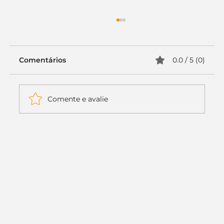
Comentários
0.0 / 5 (0)
Comente e avalie
Itaú muda apenas duas letras da
logo. Mas o recado é muito maior: a
era da Inteligência Artificial
começou.