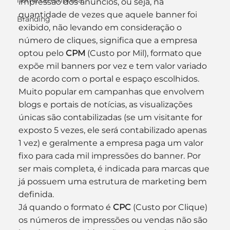
nome de empresa
impressão dos anúncios, ou seja, na 
quantidade de vezes que aquele banner foi 
Branding
exibido, não levando em consideração o 
número de cliques, significa que a empresa 
optou pelo 
CPM 
(Custo por Mil), formato que 
expõe mil banners por vez e tem valor variado 
de acordo com o portal e espaço escolhidos. 
Muito popular em campanhas que envolvem 
blogs e portais de notícias, as visualizações 
únicas são contabilizadas (se um visitante for 
exposto 5 vezes, ele será contabilizado apenas 
1 vez) e geralmente a empresa paga um valor 
fixo para cada mil impressões do banner. Por 
ser mais completa, é indicada para marcas que 
já possuem uma estrutura de marketing bem 
definida.
Já quando o formato é 
CPC 
(Custo por Clique) 
os números de impressões ou vendas não são 