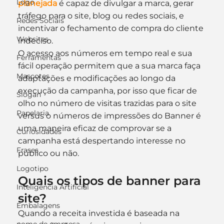
Logo
planejada
 é capaz de divulgar a marca, gerar 
tráfego para o site, blog ou redes sociais, e 
Redes Sociais
incentivar o fechamento de compra do cliente 
Websites
indeciso.
O acesso aos números em tempo real e sua 
Ferramentas
fácil operação permitem que a sua marca faça 
Mascotes
adaptações e modificações ao longo da 
execução da campanha, por isso que ficar de 
Slogan
olho no número de visitas trazidas para o site 
Papelaria
versus o números de impressões do Banner é 
uma maneira eficaz de comprovar se a 
Curiosidades
campanha está despertando interesse no 
Frases
público ou não.
Logotipo
Quais os tipos de banner para 
Inteligência Artificial
site?
Embalagens
Quando a receita investida é baseada na 