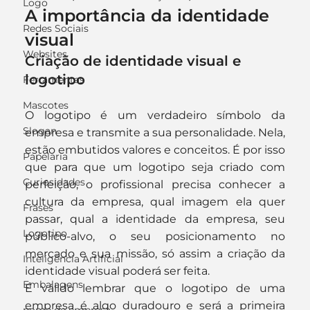
Logo
A importância da identidade 
Redes Sociais
visual
Websites
Criação de identidade visual e 
logotipo
Ferramentas
Mascotes
O logotipo é um verdadeiro símbolo da 
Slogan
empresa e transmite a sua personalidade. Nela, 
estão embutidos valores e conceitos. É por isso 
Papelaria
que para que um logotipo seja criado com 
Curiosidades
perfeição, o profissional precisa conhecer a 
cultura da empresa, qual imagem ela quer 
Frases
passar, qual a identidade da empresa, seu 
Logotipo
público-alvo, o seu posicionamento no 
mercado e sua missão, só assim a criação da 
Inteligência Artificial
identidade visual poderá ser feita.
Embalagens
É válido lembrar que o logotipo de uma 
empresa é algo duradouro e será a primeira 