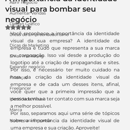
Abrir negócio
visual para bombar seu
Aumentar Vendas
negócio
Design Gráfico
Avaliado com NaN de 5 estrelas.
Você reconhece a importância da identidade 
Dicas de Empreendedorismo
visual da sua empresa? A identidade da 
Dicas de Marketing
empresa é tudo que representa a sua marca 
ou corporação. Isso vai desde a produção do 
Email marketing
logotipo até a criação de propagandas e sites. 
Expandir negócio
Por isso, é necessário ter muito cuidado na 
hora da criação da identidade visual da 
Finanças
empresa e de cada um desses itens, afinal, 
Freelancer
você quer que a primeira impressão que a 
pessoa tenha a ter contato com sua marca seja 
Identidade Visual
a melhor possível.
Marca
Por isso, separamos aqui uma série de tópicos 
Nome para Empresa
sobre a importância da identidade visual de 
uma empresa e sua criação. Aproveite!