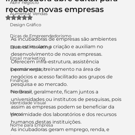
Abrir negócio
receber novas empresas
Aumentar Vendas
Avaliado com NaN de 5 estrelas.
Design Gráfico
Dicas de Empreendedorismo
As incubadoras de empresas são ambientes 
que estimulam a criação e auxiliam no 
Dicas de Marketing
desenvolvimento de novas empresas. 
Email marketing
Oferecem infra-estrutura, assistência 
permanente, treinamento na área de 
Expandir negócio
negócios e acesso facilitado aos grupos de 
Finanças
pesquisa e ao mercado.
Freelancer
No Brasil, geralmente, ficam juntos a 
universidades ou institutos de pesquisas, pois 
Identidade Visual
assim as empresas podem se beneficiar da 
Marca
proximidade dos laboratórios e dos recursos 
humanos destas instituições.
Nome para Empresa
As incubadoras geram emprego, renda, e 