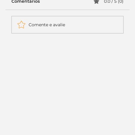
Comentários
0.0 / 5 (0)
Comente e avalie
Itaú muda apenas duas letras da
logo. Mas o recado é muito maior: a
era da Inteligência Artificial
começou.