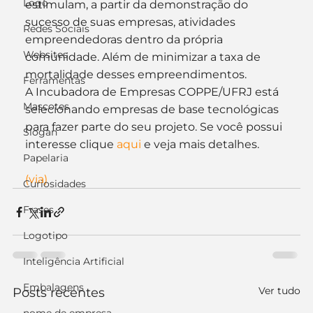
Logo
estimulam, a partir da demonstração do 
sucesso de suas empresas, atividades 
Redes Sociais
empreendedoras dentro da própria 
Websites
comunidade. Além de minimizar a taxa de 
mortalidade desses empreendimentos.
Ferramentas
A Incubadora de Empresas COPPE/UFRJ está 
Mascotes
selecionando empresas de base tecnológicas 
para fazer parte do seu projeto. Se você possui 
Slogan
interesse clique 
aqui
 e veja mais detalhes.
Papelaria
(via)
Curiosidades
Frases
Logotipo
Inteligência Artificial
Embalagens
Ver tudo
Posts recentes