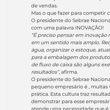
Inteligência Artificial
Embalagens
nom
de vendas.
Mas o que fazer para competir 
O presidente do Sebrae Nacional
com uma palavra INOVAÇÃO! 
“É preciso pensar em inovação n
em um sentido mais amplo. Redu
água, organizar o estoque, atua
para a embalagem dos produtos,
de fluxo de caixa são alguns e
resultados”
, afirma.
O presidente do Sebrae Naciona
pequeno empresário é , muitas 
prática. Esta cultura traz result
demonstrar para esse empresário
atende uma necessidade que é en