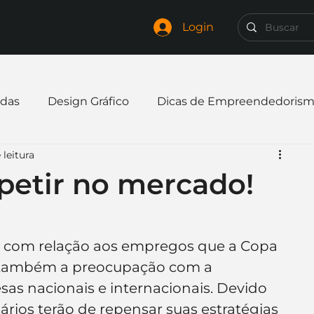
Login
das
Design Gráfico
Dicas de Empreendedoris
 leitura
xpandir negócio
Finanças
Freelancer
petir no mercado!
mpresa
Logo
Redes Sociais
Websites
 com relação aos empregos que a Copa 
á também a preocupação com a 
elaria
Curiosidades
Frases
Logotipo
as nacionais e internacionais. Devido 
rios terão de repensar suas estratégias 