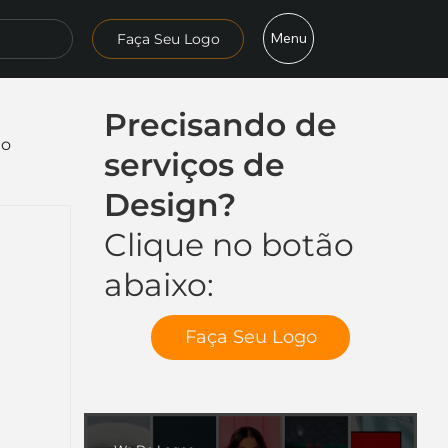
Menu
Faça Seu Logo
Precisando de
mo
serviços de
Design?
Clique no botão
abaixo:
Faça Seu Logo