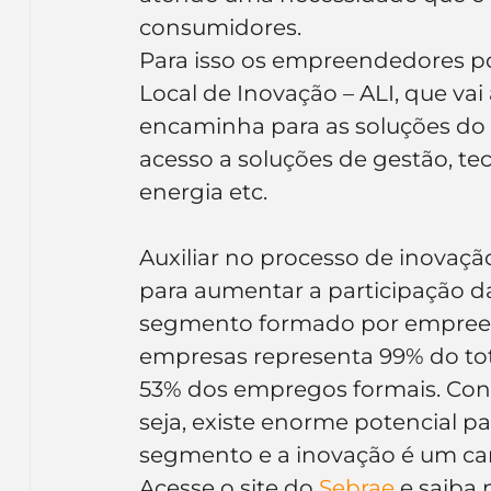
consumidores.
Para isso os empreendedores p
Local de Inovação – ALI, que vai
encaminha para as soluções do 
acesso a soluções de gestão, te
energia etc.
Auxiliar no processo de inovação
para aumentar a participação da
segmento formado por empreend
empresas representa 99% do tot
53% dos empregos formais. Con
seja, existe enorme potencial p
segmento e a inovação é um cam
Acesse o site do
 Sebrae
 e saiba 