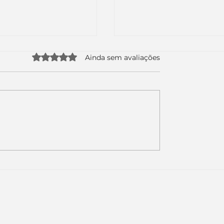
Avaliado com 0 de 5 estrelas.
Ainda sem avaliações
uda apenas duas
Como a nova campa
da logo. Mas o
da Piracanjuba prov
é muito maior: a
marcas fortes não
Inteligência
vendem produtos.
ial começou.
Vendem reconhecim