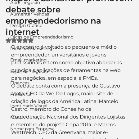
Abrir negócio
debate sobre
Aumentar Vendas
empreendedorismo na
Design Gráfico
internet
Dicas de Empreendedorismo
Avaliado com NaN de 5 estrelas.
O encontro é voltado ao pequeno e médio 
Dicas de Marketing
empreendedor, universitários e jovens 
Email marketing
profissionais e tem como objetivo abordar as 
principais aplicações de ferramentas na web 
Expandir negócio
para negócios, em especial à PMEs.
Finanças
O debate conta com a presença de Gustavo 
Mota, CEO da We Do Logos, maior site de 
Freelancer
criação de logos da América Latina; Marcelo 
Identidade Visual
Castro, membro do Conselho da 
Confederação Nacional dos Dirigentes Lojistas 
Marca
e membro do projeto Copa 2014; e Marcos 
Nome para Empresa
Wettreich, CEO da Greenvana, maior e-