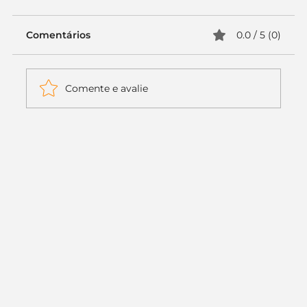
Comentários
0.0 / 5 (0)
Comente e avalie
Itaú muda apenas duas letras da
logo. Mas o recado é muito maior: a
era da Inteligência Artificial
começou.