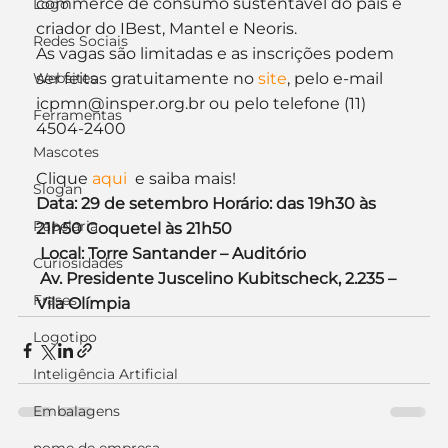
commerce de consumo sustentável do país e 
Logo
criador do IBest, Mantel e Neoris.
Redes Sociais
As vagas são limitadas e as inscrições podem 
Websites
ser feitas gratuitamente no
 site
, pelo e-mail 
icpmn@insper.org.br ou pelo telefone (11) 
Ferramentas
4504-2400
Mascotes
Clique 
aqui
  e saiba mais!
Slogan
Data: 29 de setembro Horário: das 19h30 às 
Papelaria
21h50 Coquetel às 21h50
 Local: Torre Santander – Auditório
Curiosidades
 Av. Presidente Juscelino Kubitscheck, 2.235 – 
Frases
Vila Olímpia
Logotipo
Inteligência Artificial
Embalagens