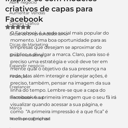
Abrir negócio
criativos de capas para
Aumentar Vendas
Facebook
Design Gráfico
Avaliado com NaN de 5 estrelas.
O Facebook é a rede social mais popular do 
Dicas de Empreendedorismo
momento. Uma boa oportunidade para as 
Dicas de Marketing
empresas que desejam se aproximar do 
público e divulgar a marca. Claro, para isso é 
Email marketing
preciso uma estratégia e você deve ter em 
Expandir negócio
mente qual o objetivo da sua presença na 
rede. Mas além interagir e planejar ações, é 
Finanças
preciso, também, pensar na imagem da sua 
Freelancer
linha do tempo. Lembre-se que a capa do 
Facebook é a primeira imagem que o seu fã irá 
Identidade Visual
visualizar quando acessar a sua página, e 
Marca
como  “A primeira impressão é a que fica” é 
Nome para Empresa
melhor caprichar!