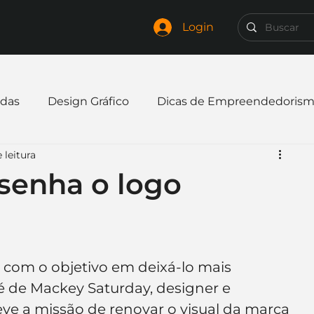
Login
das
Design Gráfico
Dicas de Empreendedoris
 leitura
xpandir negócio
Finanças
Freelancer
senha o logo
mpresa
Logo
Redes Sociais
Websites
com o objetivo em deixá-lo mais 
elaria
Curiosidades
Frases
Logotipo
 é de Mackey Saturday, designer e 
eve a missão de renovar o visual da marca 