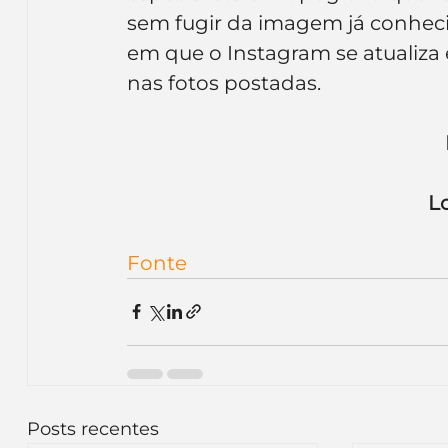
Inteligência Artificial
Embalagens
nom
sem fugir da imagem já conhec
em que o Instagram se atualiza
nas fotos postadas.
L
Fonte
Posts recentes