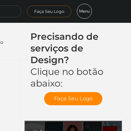
Menu
Faça Seu Logo
Precisando de
mo
serviços de
Design?
Clique no botão
abaixo:
Faça Seu Logo