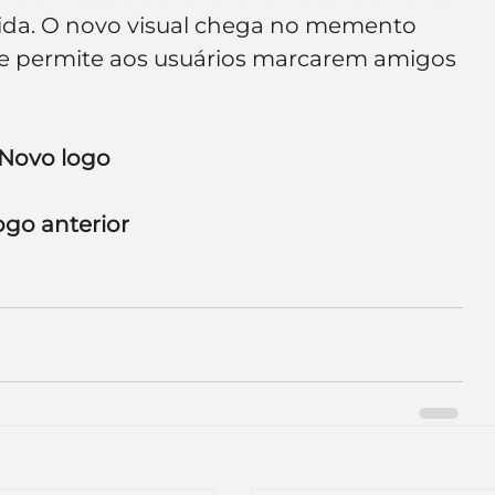
e de empresa
Branding
ida. O novo visual chega no memento 
 e permite aos usuários marcarem amigos 
Novo logo
ogo anterior