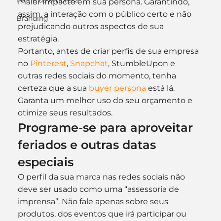
nome de empresa
maior impacto em sua persona. Garantindo, 
assim, a interação com o público certo e não 
Branding
prejudicando outros aspectos de sua 
estratégia.
Portanto, antes de criar perfis de sua empresa 
no 
Pinterest
, 
Snapchat
, StumbleUpon e 
outras redes sociais do momento, tenha 
certeza que a sua 
buyer persona
 está lá. 
Garanta um melhor uso do seu orçamento e 
otimize seus resultados.
Programe-se para aproveitar 
feriados e outras datas 
especiais
O perfil da sua marca nas redes sociais não 
deve ser usado como uma “assessoria de 
imprensa”. Não fale apenas sobre seus 
produtos, dos eventos que irá participar ou 