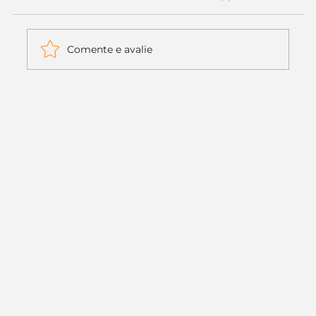
Comente e avalie
Itaú muda apenas duas letras da
logo. Mas o recado é muito maior: a
era da Inteligência Artificial
começou.