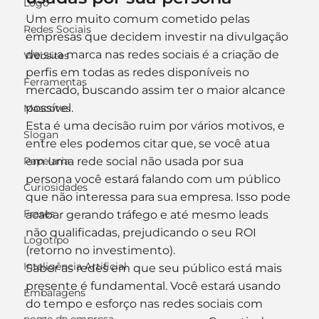
Logo
Um erro muito comum cometido pelas 
Redes Sociais
empresas que decidem investir na divulgação 
de sua marca nas redes sociais é a criação de 
Websites
perfis em todas as redes disponíveis no 
Ferramentas
mercado, buscando assim ter o maior alcance 
possível.
Mascotes
Esta é uma decisão ruim por vários motivos, e 
Slogan
entre eles podemos citar que, se você atua 
Papelaria
em uma rede social não usada por sua 
persona você estará falando com um público 
Curiosidades
que não interessa para sua empresa. Isso pode 
Frases
acabar gerando tráfego e até mesmo leads 
não qualificadas, prejudicando o seu ROI 
Logotipo
(retorno no investimento).
Inteligência Artificial
Saber as redes em que seu público está mais 
presente é fundamental. Você estará usando 
Embalagens
do tempo e esforço nas redes sociais com 