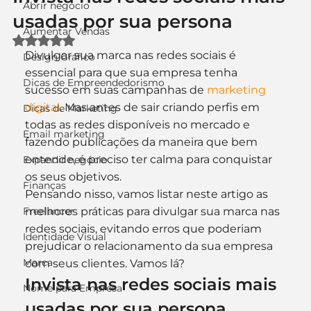
Abrir negócio
usadas por sua persona
Aumentar Vendas
Avaliado com NaN de 5 estrelas.
Divulgar sua marca nas redes sociais é 
Design Gráfico
essencial para que sua empresa tenha 
Dicas de Empreendedorismo
sucesso em suas campanhas de 
marketing 
digital
. Mas antes de sair criando perfis em 
Dicas de Marketing
todas as redes disponíveis no mercado e 
Email marketing
fazendo publicações da maneira que bem 
entende, é preciso ter calma para conquistar 
Expandir negócio
os seus objetivos.
Finanças
Pensando nisso, vamos listar neste artigo as 
Freelancer
melhores práticas para divulgar sua marca nas 
redes sociais, evitando erros que poderiam 
Identidade Visual
prejudicar o relacionamento da sua empresa 
Marca
com seus clientes. Vamos lá?
Invista nas redes sociais mais 
Nome para Empresa
usadas por sua persona