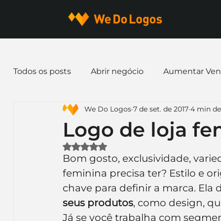
Todos os posts
Abrir negócio
Aumentar Ven
We Do Logos
7 de set. de 2017
4 min de 
Dicas de Marketing
Email marketing
E
Logo de loja fe
Avaliado com NaN de 5 estrelas.
Identidade Visual
Marca
Nome para E
Bom gosto, exclusividade, varied
feminina precisa ter? Estilo e o
chave para definir a marca. Ela 
Ferramentas
Mascotes
Slogan
Pap
seus produtos
, como design, qu
Já se você trabalha com segmento