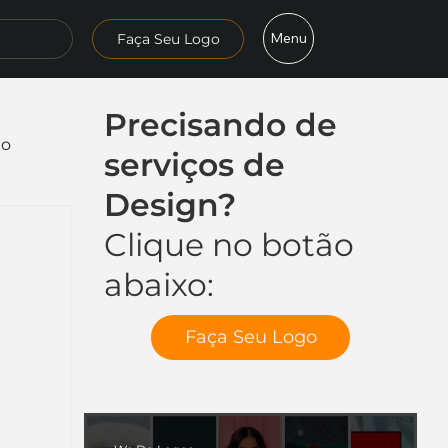
Menu
Faça Seu Logo
Precisando de
mo
serviços de
Design?
Clique no botão
abaixo:
Faça Seu Logo