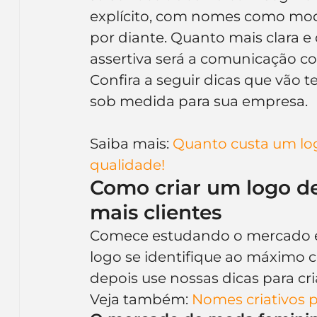
Inteligência Artificial
Embalagens
nom
explícito, com nomes como moda
por diante. Quanto mais clara e 
assertiva será a comunicação co
Confira a seguir dicas que vão te
sob medida para sua empresa.
Saiba mais: 
Quanto custa um log
qualidade!
Como criar um logo de 
mais clientes
Comece estudando o mercado e o
logo se identifique ao máximo co
depois use nossas dicas para cri
Veja também: 
Nomes criativos pa