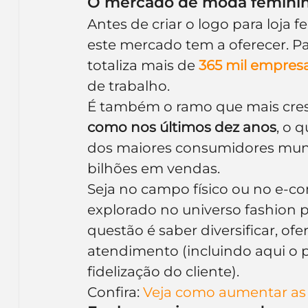
O mercado de moda femini
Antes de criar o logo para loja 
este mercado tem a oferecer. 
totaliza mais de 
365 mil empresa
de trabalho.
É também o ramo que mais cresc
como nos últimos dez anos
, o 
dos maiores consumidores mund
bilhões em vendas.
Seja no campo físico ou no e-co
explorado no universo fashion p
questão é saber diversificar, o
atendimento (incluindo aqui o 
fidelização do cliente).
Confira: 
Veja como aumentar as 