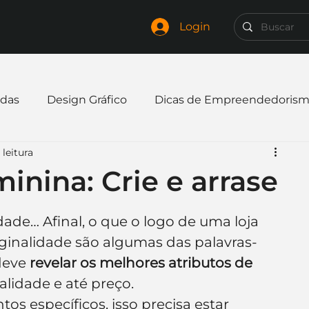
Login
das
Design Gráfico
Dicas de Empreendedoris
leitura
xpandir negócio
Finanças
Freelancer
minina: Crie e arrase
mpresa
Logo
Redes Sociais
Websites
ade… Afinal, o que o logo de uma loja 
riginalidade são algumas das palavras-
deve 
revelar os melhores atributos de 
elaria
Curiosidades
Frases
Logotipo
alidade e até preço.
s específicos, isso precisa estar 