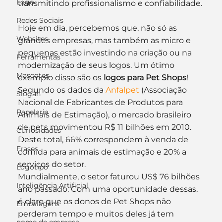
Logo
transmitindo profissionalismo e confiabilidade.
Redes Sociais
Hoje em dia, percebemos que, não só as 
Websites
grandes empresas, mas também as micro e 
pequenas estão investindo na criação ou na 
Ferramentas
modernização de seus logos. Um ótimo 
Mascotes
exemplo disso são os 
logos para Pet Shops
!
Segundo os dados da 
Anfalpet
 (Associação 
Slogan
Nacional de Fabricantes de Produtos para 
Papelaria
Animais de Estimação), o mercado brasileiro 
de pets movimentou R$ 11 bilhões em 2010. 
Curiosidades
Deste total, 66% correspondem à venda de 
Frases
comida para animais de estimação e 20% a 
serviços do setor.
Logotipo
Mundialmente, o setor faturou US$ 76 bilhões 
Inteligência Artificial
ano passado. Com uma oportunidade dessas, 
é claro que os donos de Pet Shops não 
Embalagens
perderam tempo e muitos deles já tem 