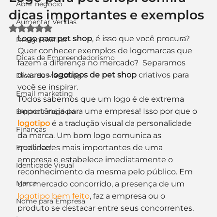
Abrir negócio
dicas importantes e exemplos
Aumentar Vendas
Avaliado com NaN de 5 estrelas.
Logo para pet shop
, é isso que você procura?
Design Gráfico
Quer conhecer exemplos de logomarcas que 
Dicas de Empreendedorismo
fazem a diferença no mercado?  Separamos 
diversos 
logotipos de pet shop
 criativos para 
Dicas de Marketing
você se inspirar.
Email marketing
T0dos sabemos que um logo é de extrema 
importância para uma empresa! Isso por que o 
Expandir negócio
logotipo
 é a tradução visual da personalidade 
Finanças
da marca. Um bom logo comunica as 
Freelancer
qualidades mais importantes de uma 
empresa e estabelece imediatamente o 
Identidade Visual
reconhecimento da mesma pelo público. Em 
Marca
um mercado concorrido, a presença de um 
logotipo bem feito
, faz a empresa ou o 
Nome para Empresa
produto se destacar entre seus concorrentes, 