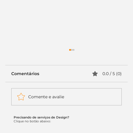
Comentários
0.0 / 5 (0)
Comente e avalie
Precisando de serviços de Design?
Itaú muda apenas duas letras da
Clique no botão abaixo:
logo. Mas o recado é muito maior: a
era da Inteligência Artificial