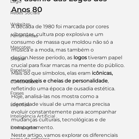
Logo
Anos 80
Redes Sociais
Websites
A década de 1980 foi marcada por cores 
vibrantes, cultura pop explosiva e um 
Ferramentas
consumo de massa que moldou não só a 
Mascotes
música e a moda, mas também o 
design.Nesse período, as 
logos
 tiveram papel 
Slogan
crucial para fixar marcas na mente do público.
Papelaria
Mais do que símbolos, elas eram 
icônicas, 
memoráveis e cheias de personalidade
, 
Curiosidades
refletindo uma época de ousadia estética. 
Frases
Hoje, analisá-las nos mostra como a 
identidade visual de uma marca precisa 
Logotipo
evoluir constantemente para acompanhar 
Inteligência Artificial
mudanças culturais, tecnológicas e de 
comportamento.
Embalagens
Neste artigo, vamos explorar os diferenciais 