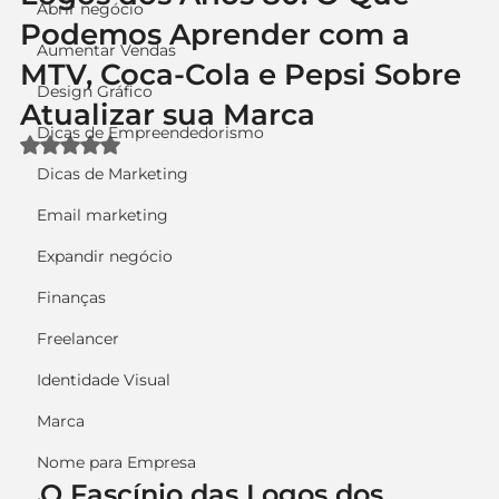
Abrir negócio
Podemos Aprender com a
Aumentar Vendas
MTV, Coca-Cola e Pepsi Sobre
Design Gráfico
Atualizar sua Marca
Dicas de Empreendedorismo
Avaliado com NaN de 5 estrelas.
Dicas de Marketing
Email marketing
Expandir negócio
Finanças
Freelancer
Identidade Visual
Marca
Nome para Empresa
O Fascínio das Logos dos 