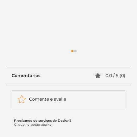
Comentários
0.0 / 5 (0)
Comente e avalie
Precisando de serviços de Design?
Logomarca e identidade visual para
Clique no botão abaixo:
negócios locais: como se destacar
no Google e nas buscas regionais