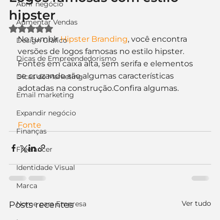
Abrir negócio
hipster
Aumentar Vendas
Avaliado com NaN de 5 estrelas.
No tumblr 
Hipster Branding
, você encontra 
Design Gráfico
versões de logos famosas no estilo hipster. 
Dicas de Empreendedorismo
Fontes em caixa alta, sem serifa e elementos 
se cruzando são algumas características 
Dicas de Marketing
adotadas na construção.Confira algumas.
Email marketing
Expandir negócio
Fonte
Finanças
Freelancer
Identidade Visual
Marca
Ver tudo
Posts recentes
Nome para Empresa