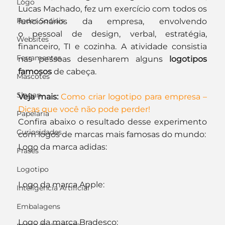
Logo
Lucas Machado, fez um exercício com todos os 
Redes Sociais
funcionários da empresa, envolvendo 
o pessoal de design, verbal, estratégia, 
Websites
financeiro, TI e cozinha. A atividade consistia 
Ferramentas
nas pessoas desenharem alguns 
logotipos 
famosos
 de cabeça.
Mascotes
Slogan
Veja mais:
Como criar logotipo para empresa – 
Dicas que você não pode perder!
Papelaria
Confira abaixo o resultado desse experimento 
Curiosidades
com logos de marcas mais famosas do mundo:
Logo da marca adidas:
Frases
Logotipo
Logo da marca Apple:
Inteligência Artificial
Embalagens
Logo da marca Bradesco: