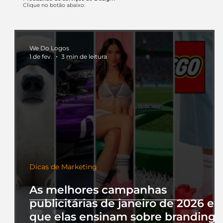
Itaú muda apenas duas letras da
Clique no botão abaixo:
logo. Mas o recado é muito maior: a
era da Inteligência Artificial
começou.
We Do Logos
1 de fev.
3 min de leitura
Dicas de Marketing
As melhores campanhas
publicitárias de janeiro de 2026 e 
que elas ensinam sobre branding