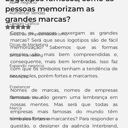
Abrir negócio
pessoas memorizam as
Aumentar Vendas
grandes marcas?
Design Gráfico
Avaliado com NaN de 5 estrelas.
Como as pessoas enxergam as grandes 
Dicas de Empreendedorismo
marcas? Será que seus logotipos são de fácil 
Dicas de Marketing
memorização? Sabemos que as formas 
simples são mais bem compreendidas e, 
Email marketing
consequente, mais bem lembradas. Isso faz 
Expandir negócio
com que os símbolos tenham a tendência de 
ser simples, porém fortes e marcantes.
Finanças
Freelancer
Nomes de marcas, nomes de empresas 
famosas ou não geram uma lembrança em 
Identidade Visual
nossas mentes. Mas será que todas as 
Marca
empresas mais famosas do mundo têm 
Nome para Empresa
símbolos fortes e marcantes? Para responder a 
questão, o designer da agência Interbrand, 