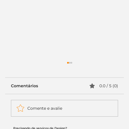
Comentários
0.0 / 5 (0)
Comente e avalie
Precisando de serviços de Design?