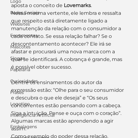
Logo
aposta o conceito de 
Lovemarks
.
Redes Sociais
Nessa mesma vertente, ele lembra e ressalta 
que respeito está diretamente ligado a 
Websites
manutenção da relação com o consumidor a 
Ferramentas
cada contato. Se essa relação falhar? Se o 
descontentamento acontecer? Ele irá se 
Mascotes
afastar e procurará uma nova marca com a 
Slogan
qual se identificará. A cobrança é grande, mas 
é possível obter sucesso.
Papelaria
Curiosidades
Dentre os ensinamentos do autor da 
expressão estão: “Olhe para o seu consumidor 
Frases
e descubra o que ele deseja” e “Os seus 
Logotipo
concorrentes estão pensando com a cabeça. 
Siga a intuição. Pense e ouça com o coração”. 
Inteligência Artificial
Algumas marcas estão aprendendo a agir 
Embalagens
assim.
Como exemplo do poder dessa relação, 