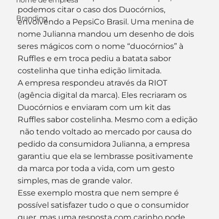
nome de empresa
podemos citar o caso dos Duocórnios, 
Branding
envolvendo a PepsiCo Brasil. Uma menina de 
nome Julianna mandou um desenho de dois 
seres mágicos com o nome “duocórnios” à 
Ruffles e em troca pediu a batata sabor 
costelinha que tinha edição limitada.
A empresa respondeu através da RIOT 
(agência digital da marca). Eles recriaram os 
Duocórnios e enviaram com um kit das 
Ruffles sabor costelinha. Mesmo com a edição 
 não tendo voltado ao mercado por causa do 
pedido da consumidora Julianna, a empresa 
garantiu que ela se lembrasse positivamente 
da marca por toda a vida, com um gesto 
simples, mas de grande valor.
Esse exemplo mostra que nem sempre é 
possível satisfazer tudo o que o consumidor 
quer, mas uma resposta com carinho pode 