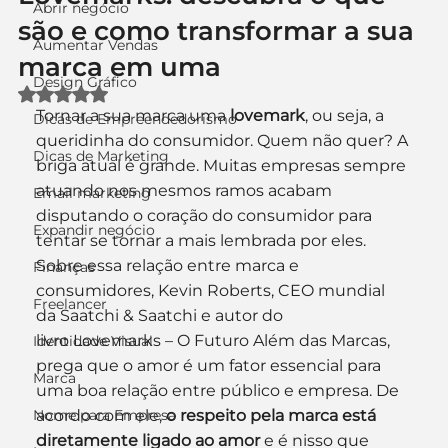
Abrir negócio
são e como transformar a sua
Aumentar Vendas
marca em uma
Design Gráfico
Avaliado com NaN de 5 estrelas.
Tornar a sua marca uma 
lovemark
, ou seja, a 
Dicas de Empreendedorismo
queridinha do consumidor. Quem não quer? A 
Dicas de Marketing
briga atual é grande. Muitas empresas sempre 
atuando nos mesmos ramos acabam 
Email marketing
disputando o coração do consumidor para 
Expandir negócio
tentar se tornar a mais lembrada por eles.
Sobre essa relação entre marca e 
Finanças
consumidores, Kevin Roberts, CEO mundial 
Freelancer
da Saatchi & Saatchi e autor do 
livro Lovemarks – O Futuro Além das Marcas, 
Identidade Visual
prega que o amor é um fator essencial para 
Marca
uma boa relação entre público e empresa. De 
Nome para Empresa
acordo com ele, 
o respeito pela marca está 
diretamente ligado ao amor
 e é nisso que 