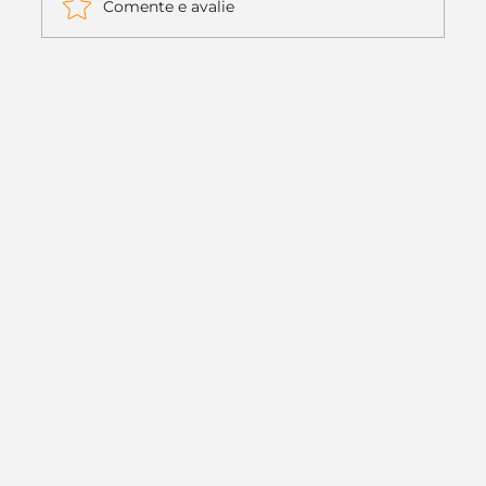
Comente e avalie
Itaú muda apenas duas letras da
logo. Mas o recado é muito maior: a
era da Inteligência Artificial
começou.