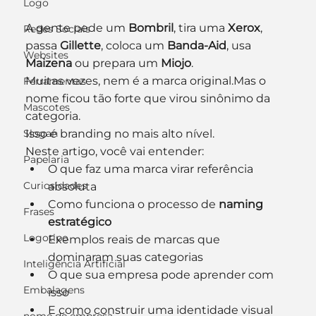
Logo
A gente pede um 
Bombril
, tira uma 
Xerox
, 
Redes Sociais
passa 
Gillette
, coloca um 
Banda-Aid
, usa 
Websites
Maizena
 ou prepara um 
Miojo
.
Muitas vezes, nem é a marca original.Mas o 
Ferramentas
nome ficou tão forte que virou sinônimo da 
Mascotes
categoria.
Slogan
Isso é branding no mais alto nível.
Neste artigo, você vai entender:
Papelaria
O que faz uma marca virar referência 
Curiosidades
absoluta
Como funciona o processo de 
naming 
Frases
estratégico
Logotipo
Exemplos reais de marcas que 
dominaram suas categorias
Inteligência Artificial
O que sua empresa pode aprender com 
Embalagens
isso
E como construir uma identidade visual 