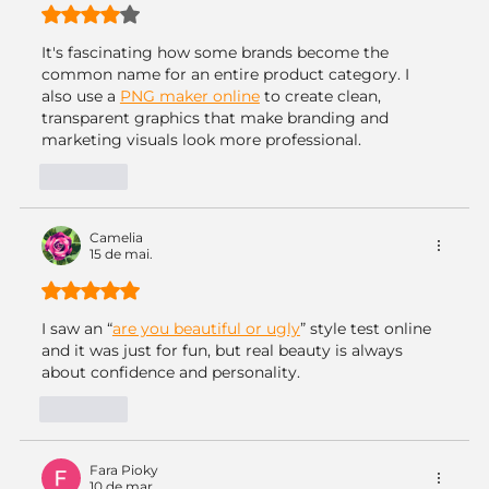
Avaliado com 4 de 5 estrelas.
It's fascinating how some brands become the 
common name for an entire product category. I 
also use a 
PNG maker online
 to create clean, 
transparent graphics that make branding and 
marketing visuals look more professional.
Curtir
Camelia
15 de mai.
Avaliado com 5 de 5 estrelas.
I saw an “
are you beautiful or ugly
” style test online 
and it was just for fun, but real beauty is always 
about confidence and personality.
Curtir
Fara Pioky
10 de mar.