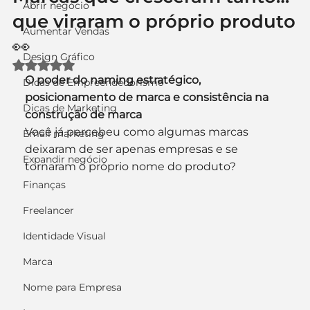
Abrir negócio
que viraram o próprio produto
Aumentar Vendas
👀
Design Gráfico
Avaliado com NaN de 5 estrelas.
O poder do naming estratégico, 
Dicas de Empreendedorismo
posicionamento de marca e consistência na 
Dicas de Marketing
construção de marca
Você já percebeu como algumas marcas 
Email marketing
deixaram de ser apenas empresas e se 
Expandir negócio
tornaram o próprio nome do produto?
Finanças
Freelancer
Identidade Visual
Marca
Nome para Empresa