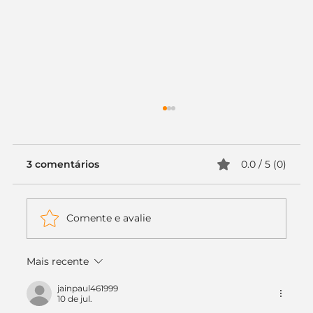
3 comentários
0.0 / 5 (0)
Comente e avalie
Mais recente
Case de Sucesso: Soy Pet — Uma
Marca que Reflete Amor, Cuidado e
jainpaul461999
10 de jul.
Profissionalismo