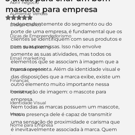
Abrir negócio
mascote para empresa
Aumentar Vendas
Avaliado com NaN de 5 estrelas.
Independentemente do segmento ou do 
Design Gráfico
porte de uma empresa, é fundamental que os 
Dicas de Empreendedorismo
clientes se identifiquem com seus produtos e 
com suas premissas. Isso não envolve 
Dicas de Marketing
somente as suas atividades, mas todos os 
Email marketing
elementos que se associam à imagem que a 
marca apresenta. Além da identidade visual e 
Expandir negócio
das disposições que a marca exibe, existe um 
Finanças
outro elemento muito importante nessa 
Freelancer
construção de imagem: o mascote para 
empresa.
Identidade Visual
Nem todas as marcas possuem um mascote, 
Marca
mas a presença dele é capaz de transmitir 
uma sensação de proximidade e carisma que 
Nome para Empresa
é inevitavelmente associada à marca. Quem 