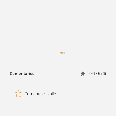
Comentários
0.0 / 5 (0)
Comente e avalie
Itaú muda apenas duas letras da