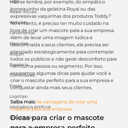
Logo
não se lembra, por exemplo, do simpático 
bonequinho da gelatina Royal ou das 
Redes Sociais
expressivas vaquinhas dos produtos Toddy?
Websites
No entanto, é preciso ter muito cuidado na 
hora de criar um mascote para a sua empresa. 
Ferramentas
Além de levar uma imagem lúdica e 
Mascotes
descontraída a seus clientes, ele precisa ser 
planejado estrategicamente para contemplar 
Slogan
todos os públicos e não gerar desconforto para 
Papelaria
nenhuma pessoa ou segmento. Por isso, 
separamos algumas dicas para ajudar você a 
Curiosidades
criar o mascote perfeito para a sua empresa e 
Frases
conquistar ainda mais seus clientes.
Logotipo
Saiba mais:
As vantagens de criar uma 
Inteligência Artificial
mascote para sua empresa
Dicas para criar o mascote 
Embalagens
para a empresa perfeito