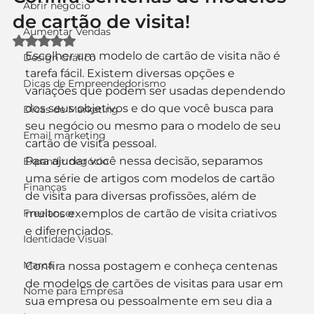
Abrir negócio
de cartão de visita!
Aumentar Vendas
Avaliado com NaN de 5 estrelas.
Escolher um modelo de cartão de visita não é 
Design Gráfico
tarefa fácil. Existem diversas opções e 
Dicas de Empreendedorismo
variações que podem ser usadas dependendo 
dos seus objetivos e do que você busca para 
Dicas de Marketing
seu negócio ou mesmo para o modelo de seu 
Email marketing
cartão de visita pessoal.
Para ajudar você nessa decisão, separamos 
Expandir negócio
uma série de artigos com modelos de cartão 
Finanças
de visita para diversas profissões, além de 
Freelancer
muitos exemplos de cartão de visita criativos 
e diferenciados.
Identidade Visual
Marca
Confira nossa postagem e conheça centenas 
de modelos de cartões de visitas para usar em 
Nome para Empresa
sua empresa ou pessoalmente em seu dia a 