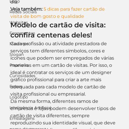
Logo
dia.
Veja também:
5 dicas para fazer cartão de 
Redes Sociais
visita de bom gosto e qualidade
Websites
Modelo de cartão de visita: 
Ferramentas
confira centenas deles!
Cada profissão ou atividade prestadora de 
Mascotes
serviços tem diferentes símbolos, cores e 
Slogan
ícones que podem ser empregados de várias 
Papelaria
maneiras em um cartão de visitas. Por isso, o 
ideal é contratar os serviços de um designer 
Curiosidades
gráfico profissional para criar a arte mais 
Frases
adequada para cada modelo de cartão de 
visita profissional ou empresarial.
Logotipo
Da mesma forma, diferentes ramos de 
Inteligência Artificial
empresas e lojas podem desenvolver tipos de 
cartão de visita diferentes, sempre 
Embalagens
reproduzindo sua identidade visual, que deve 