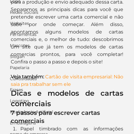
Logo
para a produção e envio adequado dessa carta. 
Separamos as principais dicas para você que 
Redes Sociais
pretende escrever uma carta comercial e não 
Websites
sabe por onde começar. Além disso, 
apontamos alguns modelos de cartas 
Ferramentas
comerciais e, o melhor de tudo: descobrimos 
Mascotes
um site que já tem os modelos de cartas 
comercias prontos, para você completar! 
Slogan
Confira o passo a passo e depois o site!
Papelaria
Veja também:
Cartão de visita empresarial: Não 
Curiosidades
saia pra trabalhar sem ele
Frases
Dicas e modelos de cartas 
Logotipo
comerciais
Inteligência Artificial
7 passos para escrever cartas 
comerciais
Embalagens
Papel timbrado com as informações 