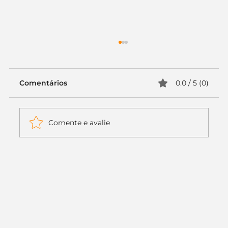
Comentários
0.0 / 5 (0)
Comente e avalie
Itaú muda apenas duas letras da
logo. Mas o recado é muito maior: a
era da Inteligência Artificial
começou.