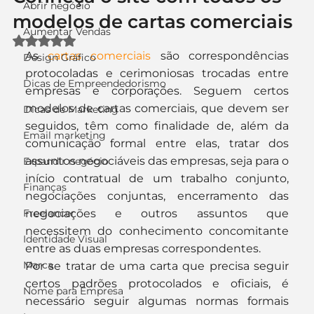
Abrir negócio
modelos de cartas comerciais
Aumentar Vendas
Avaliado com NaN de 5 estrelas.
As 
cartas comerciais
 são correspondências 
Design Gráfico
protocoladas e cerimoniosas trocadas entre 
Dicas de Empreendedorismo
empresas e corporações. Seguem certos 
modelos de cartas comerciais, que devem ser 
Dicas de Marketing
seguidos, têm como finalidade de, além da 
Email marketing
comunicação formal entre elas, tratar dos 
assuntos negociáveis das empresas, seja para o 
Expandir negócio
início contratual de um trabalho conjunto, 
Finanças
negociações conjuntas, encerramento das 
Freelancer
negociações e outros assuntos que 
necessitem do conhecimento concomitante 
Identidade Visual
entre as duas empresas correspondentes.
Marca
Por se tratar de uma carta que precisa seguir 
certos padrões protocolados e oficiais, é 
Nome para Empresa
necessário seguir algumas normas formais 