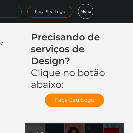
Menu
Faça Seu Logo
Precisando de
mo
serviços de
Design?
Clique no botão
abaixo:
Faça Seu Logo