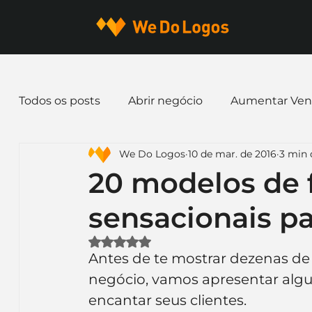
Todos os posts
Abrir negócio
Aumentar Ven
We Do Logos
10 de mar. de 2016
3 min 
Dicas de Marketing
Email marketing
E
20 modelos de 
sensacionais pa
Identidade Visual
Marca
Nome para E
Avaliado com NaN de 5 estrelas.
Antes de te mostrar dezenas de 
Ferramentas
Mascotes
Slogan
Pap
negócio, vamos apresentar algum
encantar seus clientes.