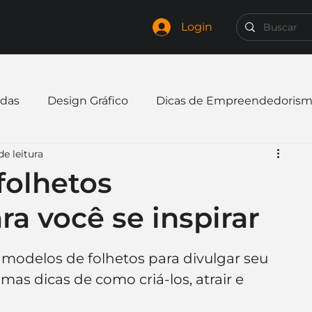
Login
das
Design Gráfico
Dicas de Empreendedoris
de leitura
xpandir negócio
Finanças
Freelancer
folhetos
ra você se inspirar
mpresa
Logo
Redes Sociais
Websites
modelos de folhetos para divulgar seu 
elaria
Curiosidades
Frases
Logotipo
as dicas de como criá-los, atrair e 