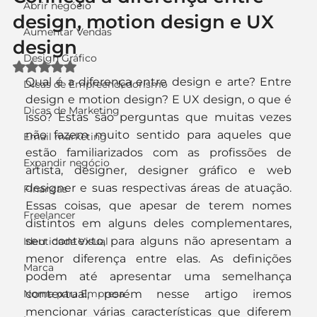
Abrir negócio
design, motion design e UX
Aumentar Vendas
design
Design Gráfico
Avaliado com NaN de 5 estrelas.
Qual é a diferença entre design e arte? Entre 
Dicas de Empreendedorismo
design e motion design? E UX design, o que é 
Dicas de Marketing
isso? Estas são perguntas que muitas vezes 
não fazem muito sentido para aqueles que 
Email marketing
estão familiarizados com as profissões de 
Expandir negócio
artista, designer, designer gráfico e web 
designer e suas respectivas áreas de atuação. 
Finanças
Essas coisas, que apesar de terem nomes 
Freelancer
distintos em alguns deles complementares, 
seu contexto, para alguns não apresentam a 
Identidade Visual
menor diferença entre elas. As definições 
Marca
podem até apresentar uma semelhança 
Nome para Empresa
contextual, porém nesse artigo iremos 
mencionar várias características que diferem 