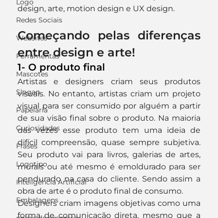
Logo
design, arte, motion design e UX design.
Redes Sociais
Começando pelas diferenças 
Websites
entre design e arte!
Ferramentas
1- O produto final
Mascotes
Artistas e designers criam seus produtos 
Slogan
visuais. No entanto, artistas criam um projeto 
visual para ser consumido por alguém a partir 
Papelaria
de sua visão final sobre o produto. Na maioria 
Curiosidades
das vezes esse produto tem uma ideia de 
difícil compreensão, quase sempre subjetiva. 
Frases
Seu produto vai para livros, galerias de artes, 
Logotipo
murais ou até mesmo é emoldurado para ser 
pendurado na casa do cliente. Sendo assim a 
Inteligência Artificial
obra de arte é o produto final de consumo.
Embalagens
Designers criam imagens objetivas como uma 
forma de comunicação direta, mesmo que a 