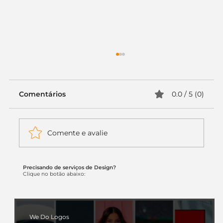
Comentários
0.0 / 5 (0)
Comente e avalie
Precisando de serviços de Design?
Itaú muda apenas duas letras da
Clique no botão abaixo:
logo. Mas o recado é muito maior: a
era da Inteligência Artificial
começou.
We Do Logos