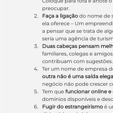
Coloque para fora e anote o
preocupar.
Faça a ligação
 do nome de s
ela oferece – Um empreend
a pensar que se trata de al
seria uma agência de turism
Duas cabeças pensam mel
familiares, colegas e amigos
contribuam com sugestões.
Ter um nome de empresa de
outra não é uma saída eleg
negócio não pode crescer c
Tem que 
funcionar online e 
domínios disponíveis e desca
Fugir do estrangeirismo
 é 