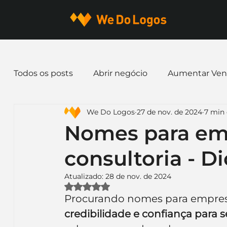
Todos os posts
Abrir negócio
Aumentar Ven
We Do Logos
27 de nov. de 2024
7 min 
Dicas de Marketing
Email marketing
E
Nomes para em
consultoria - D
Identidade Visual
Marca
Nome para E
Atualizado:
28 de nov. de 2024
Avaliado com NaN de 5 estrelas.
Ferramentas
Mascotes
Slogan
Pap
Procurando nomes para empresa
credibilidade e confiança para s