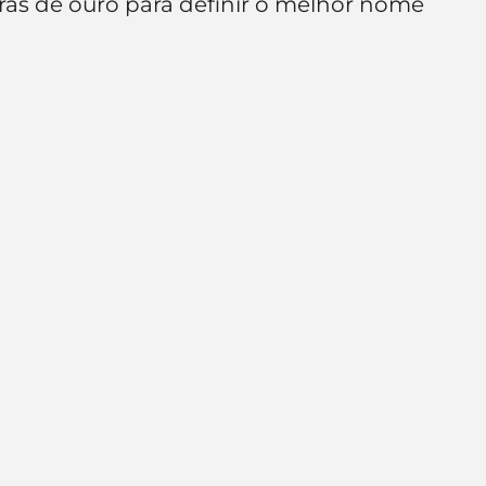
as de ouro para definir o melhor nome 
e de empresa
Branding