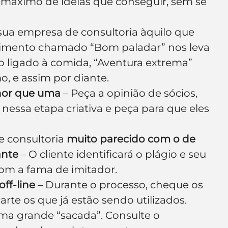
 máximo de ideias que conseguir, sem se 
ua empresa de consultoria àquilo que 
imento chamado “Bom paladar” nos leva 
go ligado à comida, “Aventura extrema” 
o, e assim por diante.
hor que uma
 – Peça a opinião de sócios, 
 nessa etapa criativa e peça para que eles 
 consultoria 
muito parecido com o de 
ante
 – O cliente identificará o plágio e seu 
om a fama de imitador.
off-line
 – Durante o processo, cheque os 
rte os que já estão sendo utilizados.
uma grande “sacada”. Consulte o 