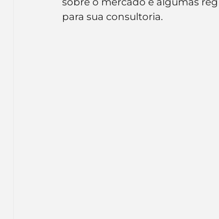
sobre o mercado e algumas regr
Inteligência Artificial
Embalagens
nom
para sua consultoria.