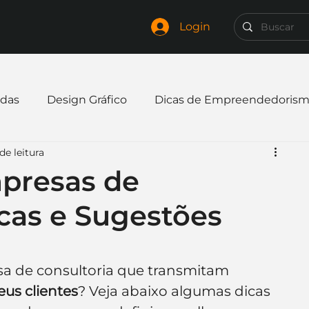
Login
das
Design Gráfico
Dicas de Empreendedoris
de leitura
xpandir negócio
Finanças
Freelancer
presas de
icas e Sugestões
mpresa
Logo
Redes Sociais
Websites
elaria
Curiosidades
Frases
Logotipo
 de consultoria que transmitam 
eus clientes
? Veja abaixo algumas dicas 