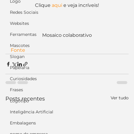
Logo
Clique 
aqui
 e veja incríveis!
Redes Sociais
Websites
Ferramentas
Mosaico colaborativo
Mascotes
Fonte 
Slogan
Papelaria
Curiosidades
Frases
Ver tudo
Posts recentes
Logotipo
Inteligência Artificial
Embalagens