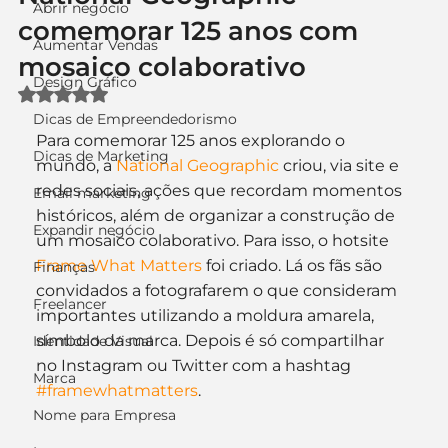
Abrir negócio
comemorar 125 anos com
Aumentar Vendas
mosaico colaborativo
Design Gráfico
Avaliado com NaN de 5 estrelas.
Dicas de Empreendedorismo
Para comemorar 125 anos explorando o 
Dicas de Marketing
mundo, a 
National Geographic
 criou, via site e 
redes sociais, ações que recordam momentos 
Email marketing
históricos, além de organizar a construção de 
Expandir negócio
um mosaico colaborativo. Para isso, o hotsite 
Frame What Matters
 foi criado. Lá os fãs são 
Finanças
convidados a fotografarem o que consideram 
Freelancer
importantes utilizando a moldura amarela, 
símbolo da marca. Depois é só compartilhar 
Identidade Visual
no Instagram ou Twitter com a hashtag 
Marca
#framewhatmatters
.
Nome para Empresa