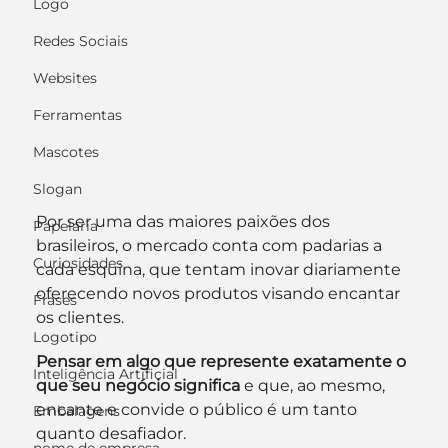
Logo
Redes Sociais
Websites
Ferramentas
Mascotes
Slogan
Por ser uma das maiores paixões dos 
Papelaria
brasileiros, o mercado conta com padarias a 
Curiosidades
cada esquina, que tentam inovar diariamente 
oferecendo novos produtos visando encantar 
Frases
os clientes.
Logotipo
Pensar em algo que represente exatamente o 
Inteligência Artificial
que seu negócio significa
 e que, ao mesmo, 
encante e convide o público é um tanto 
Embalagens
quanto desafiador.