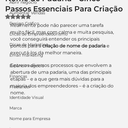
Abrir negócio
Passos Essenciais Para Criação
Aumentar Vendas
Avaliado com NaN de 5 estrelas.
Design Gráfico
Realmente pode não parecer uma tarefa 
muito fácil, mas com calma e muita pesquisa, 
Dicas de Empreendedorismo
você conseguirá entender os principais 
Dicas de Marketing
pontos para a 
criação de nome de padaria
 e 
executá-los da melhor maneira.
Email marketing
Entre os diversos processos que envolvem a 
Expandir negócio
abertura de uma padaria, uma das principais 
Finanças
etapas – e a que gera mais dúvidas para a 
maioria dos empreendedores – é a criação do 
Freelancer
nome.
Identidade Visual
Marca
Nome para Empresa