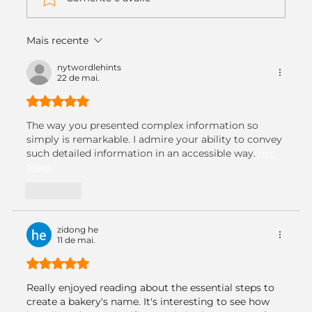
Mais recente
Nomes de Doceria - Confira Dicas e
Sugestões de Como Criar o Seu!
nytwordlehints
22 de mai.
Avaliado com 5 de 5 estrelas.
The way you presented complex information so 
simply is remarkable. I admire your ability to convey 
such detailed information in an accessible way. 
her 
trees
Curtir
zidong he
11 de mai.
Avaliado com 5 de 5 estrelas.
Really enjoyed reading about the essential steps to 
create a bakery's name. It's interesting to see how 