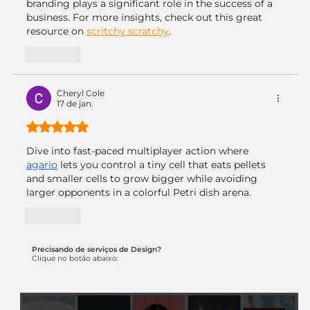
branding plays a significant role in the success of a 
business. For more insights, check out this great 
resource on 
scritchy scratchy
.
Curtir
Cheryl Cole
17 de jan.
Avaliado com 5 de 5 estrelas.
Dive into fast-paced multiplayer action where 
agario
 lets you control a tiny cell that eats pellets 
and smaller cells to grow bigger while avoiding 
larger opponents in a colorful Petri dish arena.
Curtir
Precisando de serviços de Design?
Clique no botão abaixo: