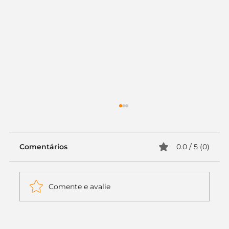
Comentários
0.0 / 5 (0)
Comente e avalie
Itaú muda apenas duas letras da