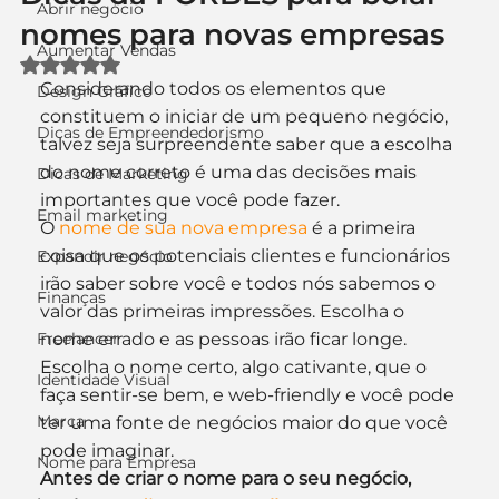
Abrir negócio
nomes para novas empresas
Aumentar Vendas
Avaliado com NaN de 5 estrelas.
Considerando todos os elementos que 
Design Gráfico
constituem o iniciar de um pequeno negócio, 
Dicas de Empreendedorismo
talvez seja surpreendente saber que a escolha 
do nome correto é uma das decisões mais 
Dicas de Marketing
importantes que você pode fazer.
Email marketing
O 
nome de sua nova empresa
 é a primeira 
coisa que os potenciais clientes e funcionários 
Expandir negócio
irão saber sobre você e todos nós sabemos o 
Finanças
valor das primeiras impressões. Escolha o 
Freelancer
nome errado e as pessoas irão ficar longe. 
Escolha o nome certo, algo cativante, que o 
Identidade Visual
faça sentir-se bem, e web-friendly e você pode 
Marca
ter uma fonte de negócios maior do que você 
pode imaginar.
Nome para Empresa
Antes de criar o nome para o seu negócio, 