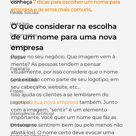
Logo
conheça 
7 dicas para escolher um nome para 
empresa e os erros mais comuns
.
Redes Sociais
Websites
O que considerar na escolha 
Ferramentas
de um nome para uma nova 
empresa
Mascotes
Pense no seu negócio. Que imagem vem à 
Slogan
mente? As pessoas tendem a pensar 
Papelaria
visualmente, por isso considere que o nome 
será exibido como parte de seu logotipo, em 
Curiosidades
seu cabeçalho, website, etc…
Frases
Isso ajuda os clientes a se lembrarem do 
nome da sua nova empresa
 também. Junto 
Logotipo
com a imagem, “sentir” é um elemento 
Inteligência Artificial
importante. Você quer um nome que faz as 
Embalagens
pessoas se sentirem bem (ou pelo menos não 
afastá-los). O nome certo deve evocar uma 