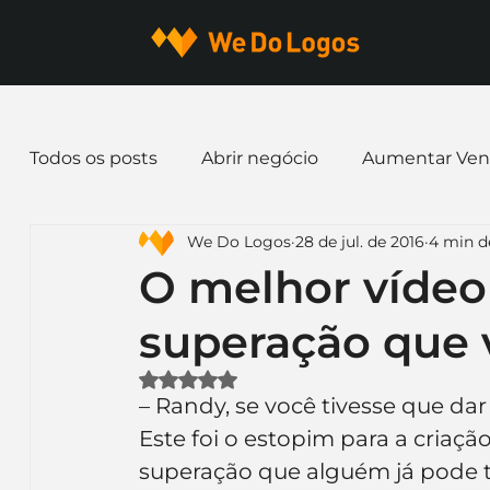
Todos os posts
Abrir negócio
Aumentar Ven
We Do Logos
28 de jul. de 2016
4 min de
Dicas de Marketing
Email marketing
E
O melhor vídeo
superação que v
Identidade Visual
Marca
Nome para E
Avaliado com NaN de 5 estrelas.
– Randy, se você tivesse que dar 
Ferramentas
Mascotes
Slogan
Pap
Este foi o estopim para a criaç
superação que alguém já pode te