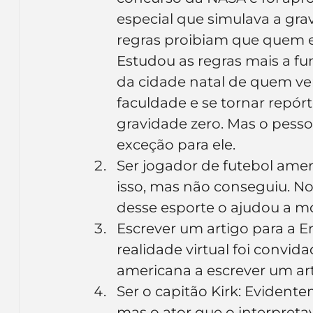
especial que simulava a gra
regras proibiam que quem en
Estudou as regras mais a fu
da cidade natal de quem ven
faculdade e se tornar repór
gravidade zero. Mas o pess
exceção para ele.
Ser jogador de futebol amer
isso, mas não conseguiu. No
desse esporte o ajudou a 
Escrever um artigo para a E
realidade virtual foi convid
americana a escrever um art
Ser o capitão Kirk: Evident
mas o ator que o interpretav