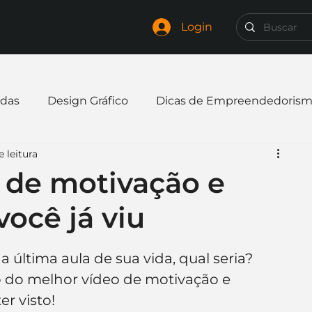
Login
das
Design Gráfico
Dicas de Empreendedoris
 leitura
xpandir negócio
Finanças
Freelancer
 de motivação e
ocê já viu
mpresa
Logo
Redes Sociais
Websites
a última aula de sua vida, qual seria?
elaria
Curiosidades
Frases
Logotipo
ão do melhor vídeo de motivação e 
r visto!