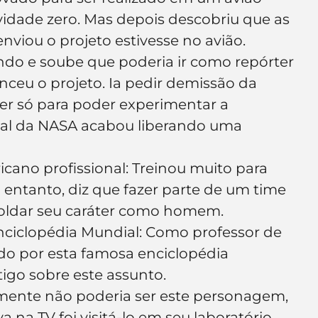
vidade zero. Mas depois descobriu que as 
viou o projeto estivesse no avião. 
ndo e soube que poderia ir como repórter 
ceu o projeto. Ia pedir demissão da 
ter só para poder experimentar a 
oal da NASA acabou liberando uma 
icano profissional: Treinou muito para 
 entanto, diz que fazer parte de um time 
moldar seu caráter como homem.
nciclopédia Mundial: Como professor de 
ado por esta famosa enciclopédia 
igo sobre este assunto.
emente não poderia ser este personagem, 
a na TV foi visitá-lo em seu laboratório 