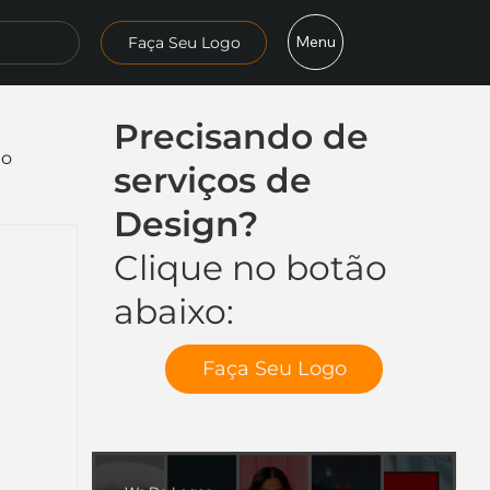
Menu
Faça Seu Logo
Precisando de
mo
serviços de
Design?
Clique no botão
abaixo:
Faça Seu Logo