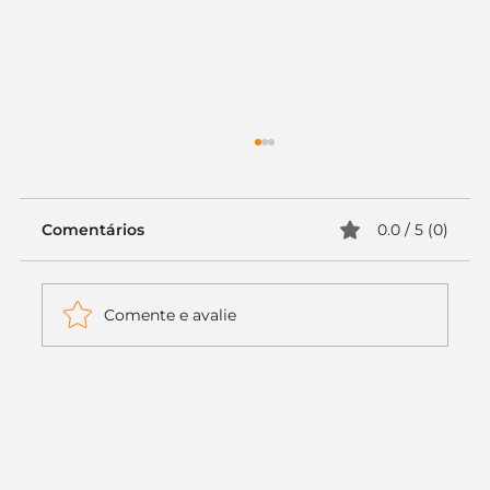
Comentários
0.0 / 5 (0)
Comente e avalie
Itaú muda apenas duas letras da
logo. Mas o recado é muito maior: a
era da Inteligência Artificial
começou.