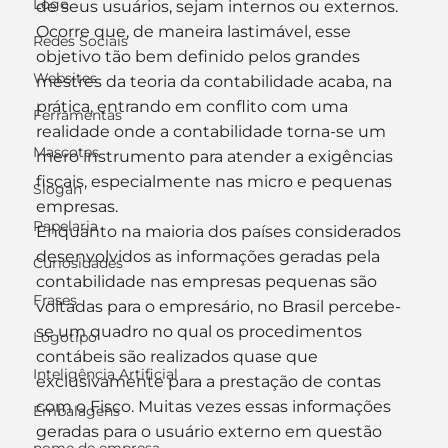
Logo
de seus usuários, sejam internos ou externos.
Ocorre que, de maneira lastimável, esse 
Redes Sociais
objetivo tão bem definido pelos grandes 
Websites
mestres da teoria da contabilidade acaba, na 
prática, entrando em conflito com uma 
Ferramentas
realidade onde a contabilidade torna-se um 
Mascotes
mero instrumento para atender a exigências 
fiscais, especialmente nas micro e pequenas 
Slogan
empresas.
Papelaria
Enquanto na maioria dos países considerados 
desenvolvidos as informações geradas pela 
Curiosidades
contabilidade nas empresas pequenas são 
Frases
voltadas para o empresário, no Brasil percebe-
se um quadro no qual os procedimentos 
Logotipo
contábeis são realizados quase que 
Inteligência Artificial
exclusivamente para a prestação de contas 
com o Fisco. Muitas vezes essas informações 
Embalagens
geradas para o usuário externo em questão 