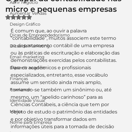
Abrir negócio
micro e pequenas empresas
Aumentar Vendas
Avaliado com NaN de 5 estrelas.
Design Gráfico
É comum que, ao ouvir a palavra 
Dicas de Empreendedorismo
“contabilidade”, muitos associem este termo 
ao departamento contábil de uma empresa 
Dicas de Marketing
ou às práticas de escrituração e elaboração das 
Email marketing
demonstrações exercidas pelos contabilistas.
Para os acadêmicos e profissionais 
Expandir negócio
especializados, entretanto, esse vocábulo 
Finanças
assume um sentido ainda mais amplo, 
Freelancer
tornando-se também um sinônimo ou, até 
mesmo, um “apelido carinhoso” para as 
Identidade Visual
Ciências Contábeis, a ciência que tem por 
Marca
objeto de estudo o patrimônio das entidades 
e por objetivo transformar dados em 
Nome para Empresa
informações úteis para a tomada de decisão 