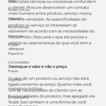
Logo
Descrições técnicas ou excessivas confundem 
o cliente. Procure desenvolver um contato 
Redes Sociais
mais humano entre produto, serviço, marca, 
Websites
cliente e vendedor. As especificidades do 
produto ou serviço só interessam se 
Ferramentas
estiverem de acordo com as necessidades do 
Mascotes
consumidor. Descubra o que ele precisa e 
adapte às características do que você tem a 
Slogan
oferecer.
Papelaria
Curiosidades
Destaque o valor e não o preço
Frases
O valor de um produto ou serviço não está 
Logotipo
ligado somente ao preço. Quanto mais você 
Inteligência Artificial
unir as necessidades do cliente com as 
funcionalidades do produto, mas apegado ele 
Embalagens
ficará. Isso também é uma forma de você 