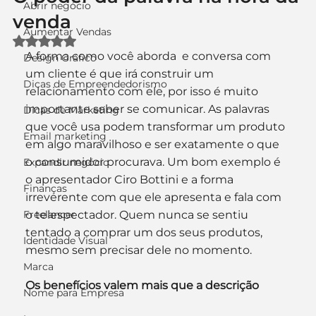
Abrir negócio
venda
Aumentar Vendas
Avaliado com NaN de 5 estrelas.
A forma como você aborda  e conversa com 
Design Gráfico
um cliente é que irá construir um 
Dicas de Empreendedorismo
relacionamento com ele, por isso é muito 
importante saber se comunicar. As palavras 
Dicas de Marketing
que você usa podem transformar um produto 
Email marketing
em algo maravilhoso e ser exatamente o que 
o consumidor procurava. Um bom exemplo é 
Expandir negócio
o apresentador Ciro Bottini e a forma 
Finanças
irreverente com que ele apresenta e fala com 
Freelancer
o telespectador. Quem nunca se sentiu 
tentado a comprar um dos seus produtos, 
Identidade Visual
mesmo sem precisar dele no momento.
Marca
Os benefícios valem mais que a descrição
Nome para Empresa