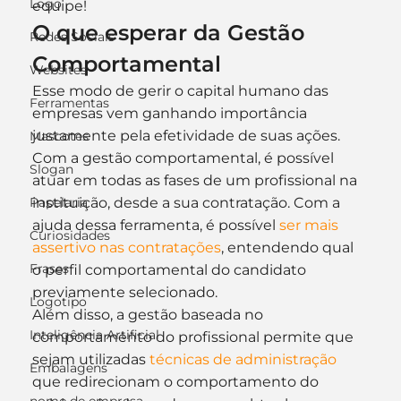
Logo
equipe!
O que esperar da Gestão 
Redes Sociais
Comportamental
Websites
Esse modo de gerir o capital humano das 
Ferramentas
empresas vem ganhando importância 
justamente pela efetividade de suas ações. 
Mascotes
Com a gestão comportamental, é possível 
Slogan
atuar em todas as fases de um profissional na 
Papelaria
instituição, desde a sua contratação. Com a 
ajuda dessa ferramenta, é possível 
ser mais 
Curiosidades
assertivo nas contratações
, entendendo qual 
Frases
o perfil comportamental do candidato 
previamente selecionado.
Logotipo
Além disso, a gestão baseada no 
Inteligência Artificial
comportamento do profissional permite que 
sejam utilizadas 
técnicas de administração
Embalagens
que redirecionam o comportamento do 