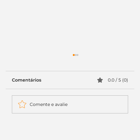
Comentários
0.0 / 5 (0)
Comente e avalie
Itaú muda apenas duas letras da
logo. Mas o recado é muito maior: a