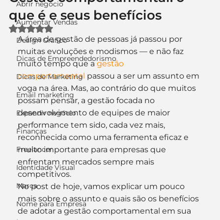
Abrir negócio
que é e seus benefícios
Aumentar Vendas
Avaliado com NaN de 5 estrelas.
A área de gestão de pessoas já passou por 
Design Gráfico
muitas evoluções e modismos — e não faz 
Dicas de Empreendedorismo
muito tempo que a 
gestão 
comportamental
 passou a ser um assunto em 
Dicas de Marketing
voga na área. Mas, ao contrário do que muitos 
Email marketing
possam pensar, a gestão focada no 
desenvolvimento de equipes de maior 
Expandir negócio
performance tem sido, cada vez mais, 
Finanças
reconhecida como uma ferramenta eficaz e 
Freelancer
muito importante para empresas que 
enfrentam mercados sempre mais 
Identidade Visual
competitivos.
Marca
No post de hoje, vamos explicar um pouco 
mais sobre o assunto e quais são os benefícios 
Nome para Empresa
de adotar a gestão comportamental em sua 