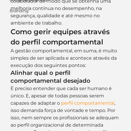
nome de empresa
colaborador de modo que se obtenha uma 
melhoria contínua no desempenho, na 
Branding
segurança, qualidade e até mesmo no 
ambiente de trabalho.
Como gerir equipes através 
do perfil comportamental
A gestão comportamental, em suma, é muito 
simples de ser aplicada e acontece através da 
execução dos seguintes pontos:
Alinhar qual o perfil 
comportamental desejado
É preciso entender que cada ser humano é 
único. E, apesar de todas pessoas serem 
capazes de adaptar o 
perfil comportamental
, 
isso demanda força de vontade e tempo. Por 
isso, nem sempre os profissionais se adequam 
ao perfil organizacional de determinada 