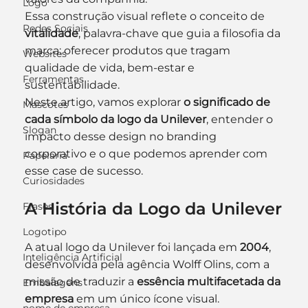
Logo
Essa construção visual reflete o conceito de 
Redes Sociais
vitalidade
, palavra-chave que guia a filosofia da 
marca: oferecer produtos que tragam 
Websites
qualidade de vida, bem-estar e 
Ferramentas
sustentabilidade.
Neste artigo, vamos explorar 
o significado de 
Mascotes
cada símbolo da logo da Unilever
, entender o 
Slogan
impacto desse design no branding 
corporativo e o que podemos aprender com 
Papelaria
esse case de sucesso.
Curiosidades
A História da Logo da Unilever
Frases
Logotipo
A atual logo da Unilever foi lançada em 
2004
, 
Inteligência Artificial
desenvolvida pela agência Wolff Olins, com a 
missão de traduzir a 
essência multifacetada da 
Embalagens
empresa
 em um único ícone visual.