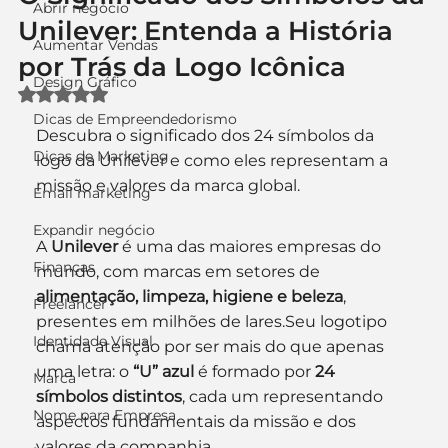
Abrir negócio
Unilever: Entenda a História
Aumentar Vendas
por Trás da Logo Icônica
Design Gráfico
Avaliado com NaN de 5 estrelas.
Dicas de Empreendedorismo
Descubra o significado dos 24 símbolos da 
Dicas de Marketing
logo da Unilever e como eles representam a 
missão e valores da marca global.
Email marketing
Expandir negócio
A 
Unilever
 é uma das maiores empresas do 
Finanças
mundo, com marcas em setores de 
alimentação, limpeza, higiene e beleza
, 
Freelancer
presentes em milhões de lares.Seu logotipo 
Identidade Visual
chama atenção por ser mais do que apenas 
uma letra: o 
“U” azul
 é formado por 
24 
Marca
símbolos distintos
, cada um representando 
Nome para Empresa
aspectos fundamentais da missão e dos 
valores da companhia.