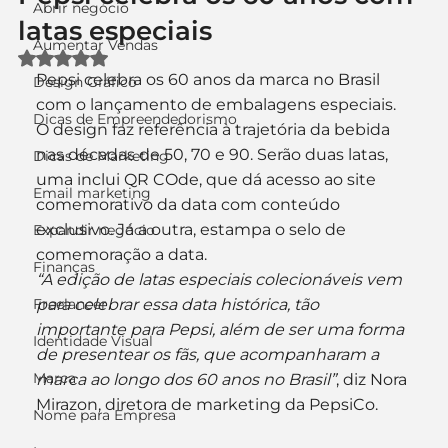
Abrir negócio
latas especiais
Aumentar Vendas
Avaliado com NaN de 5 estrelas.
Pepsi celebra os 60 anos da marca no Brasil 
Design Gráfico
com o lançamento de embalagens especiais. 
Dicas de Empreendedorismo
O design faz referência à trajetória da bebida 
nas décadas de 50, 70 e 90. Serão duas latas, 
Dicas de Marketing
uma inclui QR COde, que dá acesso ao site 
Email marketing
comemorativo da data com conteúdo 
exclusivo. Já a outra, estampa o selo de 
Expandir negócio
comemoração a data.
Finanças
“A edição de latas especiais colecionáveis vem 
Freelancer
para celebrar essa data histórica, tão 
importante para Pepsi, além de ser uma forma 
Identidade Visual
de presentear os fãs, que acompanharam a 
Marca
marca ao longo dos 60 anos no Brasil”
, diz Nora 
Mirazon, diretora de marketing da PepsiCo.
Nome para Empresa