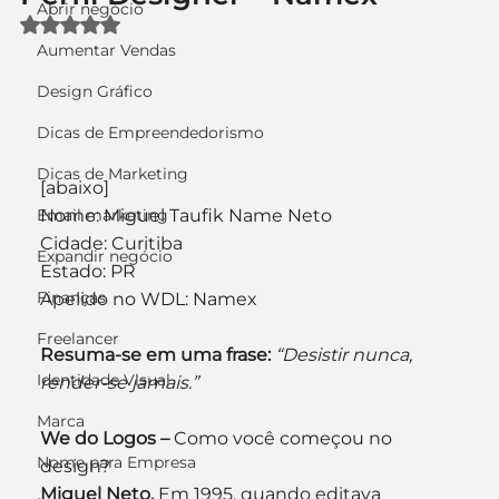
Abrir negócio
Avaliado com NaN de 5 estrelas.
Aumentar Vendas
Design Gráfico
Dicas de Empreendedorismo
Dicas de Marketing
[abaixo]
Email marketing
Nome: Miguel Taufik Name Neto
Cidade: Curitiba
Expandir negócio
Estado: PR
Finanças
Apelido no WDL: Namex
Freelancer
Resuma-se em uma frase:
“Desistir nunca, 
Identidade Visual
render-se jamais.”
Marca
We do Logos –
 Como você começou no 
Nome para Empresa
design?
Miguel Neto.
 Em 1995, quando editava 