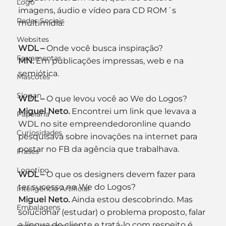
Logo
imagens, áudio e vídeo para CD ROM´s 
Redes Sociais
multimídia.
Websites
WDL –
 Onde você busca inspiração?
Ferramentas
MN.
 Em publicações impressas, web e na 
semiótica.
Mascotes
Slogan
WDL –
 O que levou você ao We do Logos?
Miguel Neto.
 Encontrei um link que levava a 
Papelaria
WDL no site empreendedoronline quando 
Curiosidades
pesquisava sobre inovações na internet para 
postar no FB da agência que trabalhava.
Frases
Logotipo
WDL –
 O que os designers devem fazer para 
ter sucesso no We do Logos?
Inteligência Artificial
Miguel Neto.
 Ainda estou descobrindo. Mas 
Embalagens
solucionar (estudar) o problema proposto, falar 
a língua do cliente e tratá-lo com respeito é 