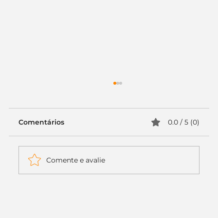
Comentários
0.0 / 5 (0)
Comente e avalie
Itaú muda apenas duas letras da
logo. Mas o recado é muito maior: a
era da Inteligência Artificial