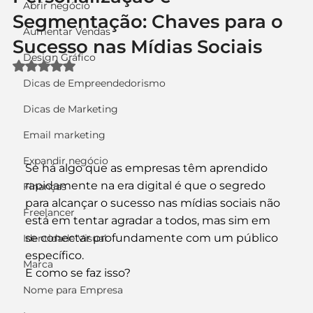
Abrir negócio
Segmentação: Chaves para o
Aumentar Vendas
Sucesso nas Mídias Sociais
Design Gráfico
Avaliado com NaN de 5 estrelas.
Dicas de Empreendedorismo
Dicas de Marketing
Email marketing
Expandir negócio
Se há algo que as empresas têm aprendido 
rapidamente na era digital é que o segredo 
Finanças
para alcançar o sucesso nas mídias sociais não 
Freelancer
está em tentar agradar a todos, mas sim em 
se conectar profundamente com um público 
Identidade Visual
específico. 
Marca
E como se faz isso? 
Nome para Empresa