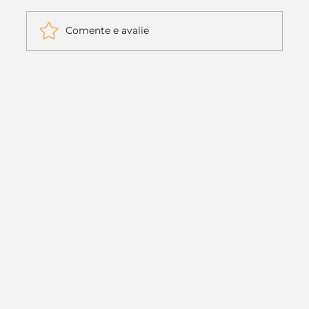
Comente e avalie
Itaú muda apenas duas letras da
logo. Mas o recado é muito maior: a
era da Inteligência Artificial
começou.