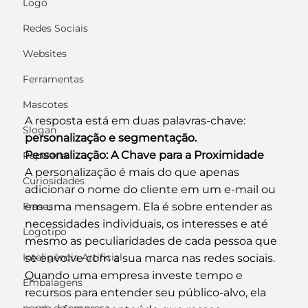
Logo
Redes Sociais
Websites
Ferramentas
Mascotes
A resposta está em duas palavras-chave: 
Slogan
personalização e segmentação.
Personalização: A Chave para a Proximidade
Papelaria
A personalização é mais do que apenas 
Curiosidades
adicionar o nome do cliente em um e-mail ou 
Frases
em uma mensagem. Ela é sobre entender as 
necessidades individuais, os interesses e até 
Logotipo
mesmo as peculiaridades de cada pessoa que 
Inteligência Artificial
se envolve com a sua marca nas redes sociais.
Quando uma empresa investe tempo e 
Embalagens
recursos para entender seu público-alvo, ela 