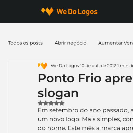
Todos os posts
Abrir negócio
Aumentar Ven
We Do Logos
10 de out. de 2012
1 min de
Dicas de Marketing
Email marketing
E
Ponto Frio apre
slogan
Identidade Visual
Marca
Nome para E
Avaliado com NaN de 5 estrelas.
Em setembro do ano passado, a 
Ferramentas
Mascotes
Slogan
Pap
um novo logo. Mais simples, com
do nome. Este mês a marca apres