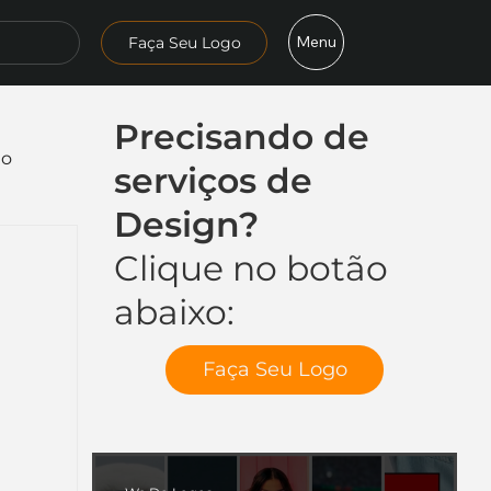
Menu
Faça Seu Logo
Precisando de
mo
serviços de
Design?
Clique no botão
abaixo:
Faça Seu Logo