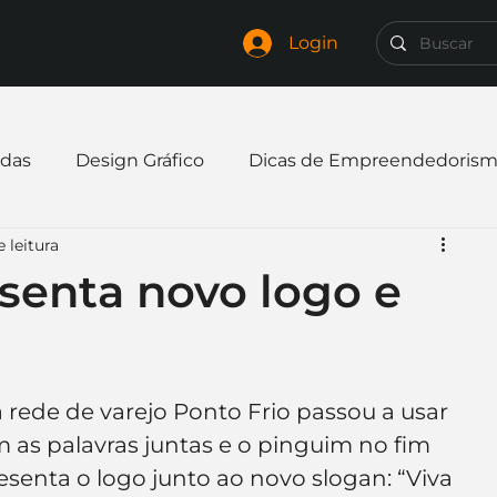
Login
das
Design Gráfico
Dicas de Empreendedoris
 leitura
xpandir negócio
Finanças
Freelancer
senta novo logo e
mpresa
Logo
Redes Sociais
Websites
rede de varejo Ponto Frio passou a usar 
elaria
Curiosidades
Frases
Logotipo
 as palavras juntas e o pinguim no fim 
enta o logo junto ao novo slogan: “Viva 