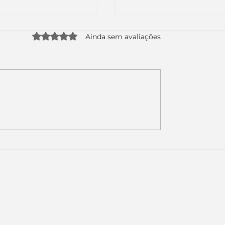
Avaliado com 0 de 5 estrelas.
Ainda sem avaliações
uda apenas duas
Como a nova campa
da logo. Mas o
da Piracanjuba prov
é muito maior: a
marcas fortes não
Inteligência
vendem produtos.
ial começou.
Vendem reconhecim