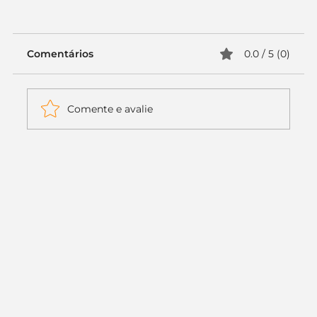
Comentários
0.0 / 5 (0)
Comente e avalie
Itaú muda apenas duas letras da
logo. Mas o recado é muito maior: a
era da Inteligência Artificial
começou.