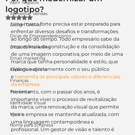
Abrir negócio
logotipo?
Aumentar Vendas
Avaliado com NaN de 5 estrelas.
Uma marca forte precisa estar preparada para 
Design Gráfico
enfrentar diversos desafios e transformações 
Dicas de Empreendedorismo
ao longo do tempo. Todo empresário sabe da 
importância da construção e da consolidação 
Dicas de Marketing
de uma imagem corporativa, por meio de uma 
Email marketing
marca que tenha personalidade e estilo, que 
dialogue diretamente com o seu público 
Expandir negócio
e 
transmita os principais valores e diferenciais 
Finanças
da empresa.
Freelancer
No entanto, com o passar dos anos, é 
importante viver o processo de revitalização 
Identidade Visual
da marca, uma renovação visual que permite 
Marca
que a empresa se mantenha atualizada, com 
uma linguagem contemporânea e 
Nome para Empresa
profissional. Um gestor de visão e talento é 