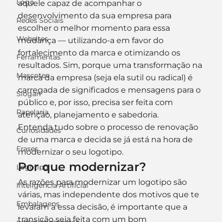
Logo
aquele capaz de acompanhar o 
desenvolvimento da sua empresa para 
Redes Sociais
escolher o melhor momento para essa 
Websites
mudança — utilizando-a em favor do 
fortalecimento da marca e otimizando os 
Ferramentas
resultados. Sim, porque uma transformação na 
Mascotes
marca da empresa (seja ela sutil ou radical) é 
carregada de significados e mensagens para o 
Slogan
público e, por isso, precisa ser feita com 
Papelaria
atenção, planejamento e sabedoria.
Entenda tudo sobre o processo de renovação 
Curiosidades
de uma marca e decida se já está na hora de 
Frases
modernizar o seu logotipo.
Por que modernizar?
Logotipo
As razões para modernizar um logotipo são 
Inteligência Artificial
várias, mas independente dos motivos que te 
Embalagens
levaram a essa decisão, é importante que a 
transição seja feita com um bom 