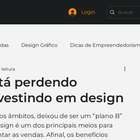
Login
das
Design Gráfico
Dicas de Empreendedoris
 leitura
xpandir negócio
Finanças
Freelancer
tá perdendo
nvestindo em design
mpresa
Logo
Redes Sociais
Websites
ios âmbitos, deixou de ser um “plano B” 
elaria
Curiosidades
Frases
Logotipo
sign é um dos principais meios para 
ar as vendas. Afinal, os benefícios 