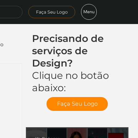
Menu
Faça Seu Logo
Precisando de
mo
serviços de
Design?
Clique no botão
abaixo:
Faça Seu Logo