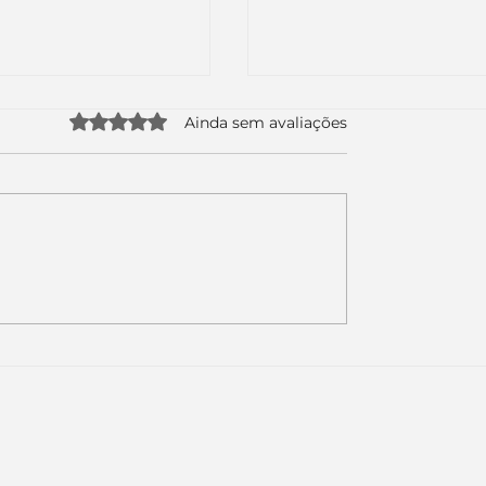
Avaliado com 0 de 5 estrelas.
Ainda sem avaliações
uda apenas duas
Como a nova campa
da logo. Mas o
da Piracanjuba prov
é muito maior: a
marcas fortes não
Inteligência
vendem produtos.
ial começou.
Vendem reconhecim