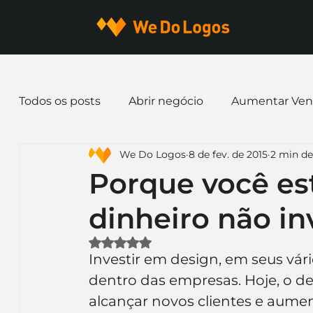
Todos os posts
Abrir negócio
Aumentar Ven
We Do Logos
8 de fev. de 2015
2 min de
Dicas de Marketing
Email marketing
E
Porque você es
dinheiro não i
Identidade Visual
Marca
Nome para E
Avaliado com NaN de 5 estrelas.
Investir em design, em seus vár
Ferramentas
Mascotes
Slogan
Pap
dentro das empresas. Hoje, o de
alcançar novos clientes e aument