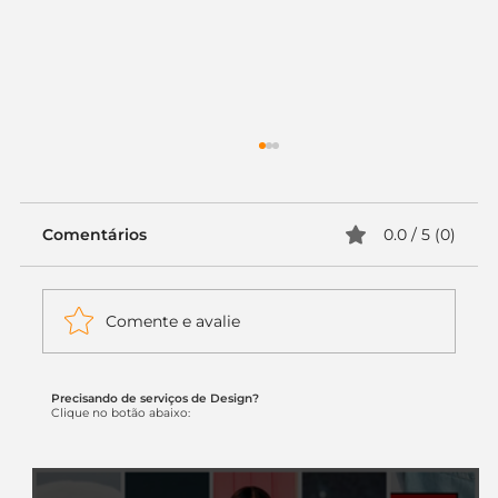
Comentários
0.0 / 5 (0)
Comente e avalie
Precisando de serviços de Design?
Itaú muda apenas duas letras da
Clique no botão abaixo:
logo. Mas o recado é muito maior: a
era da Inteligência Artificial
começou.