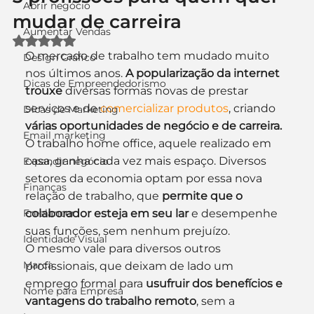
Abrir negócio
mudar de carreira
Aumentar Vendas
Avaliado com NaN de 5 estrelas.
O mercado de trabalho tem mudado muito 
Design Gráfico
nos últimos anos. 
A popularização da internet 
Dicas de Empreendedorismo
trouxe
 diversas formas novas de prestar 
serviços e de 
comercializar produtos
, criando
Dicas de Marketing
várias oportunidades de negócio e de carreira.
Email marketing
O trabalho home office, aquele realizado em 
casa, ganha cada vez mais espaço. Diversos 
Expandir negócio
setores da economia optam por essa nova 
Finanças
relação de trabalho, que 
permite que o 
Freelancer
colaborador esteja em seu lar
 e desempenhe 
suas funções, sem nenhum prejuízo.
Identidade Visual
O mesmo vale para diversos outros 
Marca
profissionais, que deixam de lado um 
emprego formal para 
usufruir dos benefícios e 
Nome para Empresa
vantagens do trabalho remoto
, sem a 