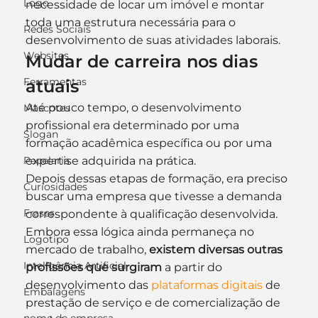
Logo
necessidade de locar um imóvel e montar 
toda uma estrutura necessária para o 
Redes Sociais
desenvolvimento de suas atividades laborais.
Websites
Mudar de carreira nos dias 
Ferramentas
atuais
Até pouco tempo, o desenvolvimento 
Mascotes
profissional era determinado por uma 
Slogan
formação acadêmica específica ou por uma 
Papelaria
expertise adquirida na prática. 
Depois dessas etapas de formação, era preciso 
Curiosidades
buscar uma empresa que tivesse a demanda 
Frases
correspondente à qualificação desenvolvida.
Embora essa lógica ainda permaneça no 
Logotipo
mercado de trabalho, 
existem diversas outras 
Inteligência Artificial
profissões que surgiram
 a partir do 
desenvolvimento das 
plataformas digitais
 de 
Embalagens
prestação de serviço e de comercialização de 