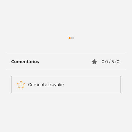
Comentários
0.0 / 5 (0)
Comente e avalie
Itaú muda apenas duas letras da
logo. Mas o recado é muito maior: a
era da Inteligência Artificial
começou.