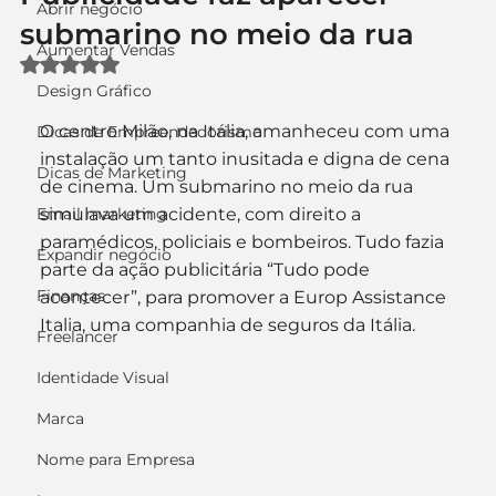
Abrir negócio
submarino no meio da rua
Aumentar Vendas
Avaliado com NaN de 5 estrelas.
Design Gráfico
O centro Milão, na Itália, amanheceu com uma 
Dicas de Empreendedorismo
instalação um tanto inusitada e digna de cena 
Dicas de Marketing
de cinema. Um submarino no meio da rua 
Email marketing
simulava um acidente, com direito a 
paramédicos, policiais e bombeiros. Tudo fazia 
Expandir negócio
parte da ação publicitária “Tudo pode 
Finanças
acontecer”, para promover a Europ Assistance 
Italia, uma companhia de seguros da Itália.
Freelancer
Identidade Visual
Marca
Nome para Empresa