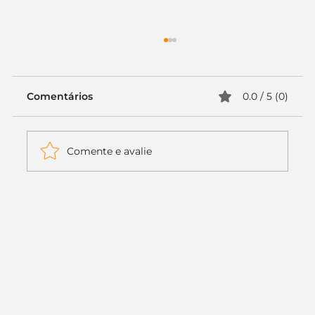
Comentários
0.0 / 5 (0)
Comente e avalie
Itaú muda apenas duas letras da
logo. Mas o recado é muito maior: a
era da Inteligência Artificial
começou.