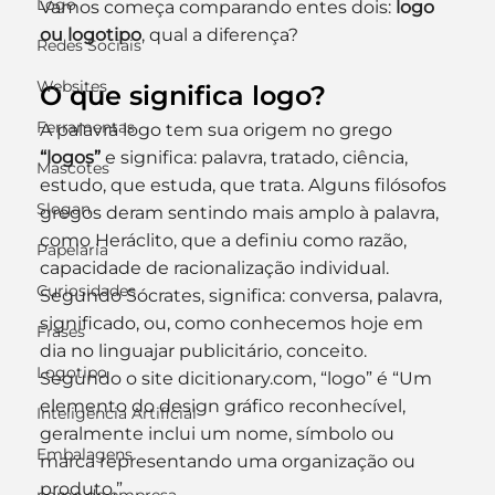
Logo
Vamos começa comparando entes dois: 
logo 
ou logotipo
, qual a diferença?
Redes Sociais
Websites
O que significa logo? 
Ferramentas
A palavra logo tem sua origem no grego 
“logos”
 e significa: palavra, tratado, ciência, 
Mascotes
estudo, que estuda, que trata. Alguns filósofos 
Slogan
gregos deram sentindo mais amplo à palavra, 
como Heráclito, que a definiu como razão, 
Papelaria
capacidade de racionalização individual. 
Curiosidades
Segundo Sócrates, significa: conversa, palavra, 
significado, ou, como conhecemos hoje em 
Frases
dia no linguajar publicitário, conceito. 
Logotipo
Segundo o site dicitionary.com, “logo” é “Um 
elemento do design gráfico reconhecível, 
Inteligência Artificial
geralmente inclui um nome, símbolo ou 
Embalagens
marca representando uma organização ou 
produto.”