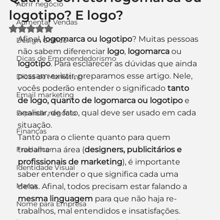
Abrir negócio
logotipo? E logo?
Aumentar Vendas
Avaliado com NaN de 5 estrelas.
Afinal, 
logomarca ou logotipo
? Muitas pessoas 
Design Gráfico
não sabem diferenciar
 logo
, 
logomarca
 ou
Dicas de Empreendedorismo
logotipo
. Para esclarecer as dúvidas que ainda 
possam existir, preparamos esse artigo. Nele, 
Dicas de Marketing
vocês poderão entender o significado 
tanto 
Email marketing
de logo, quanto de logomarca ou logotipo
 e 
analisar, de fato, qual deve ser usado em cada 
Expandir negócio
situação.
Finanças
Tanto para o cliente quanto para quem 
Freelancer
trabalha na área (
designers, publicitários e 
profissionais de marketing
), é importante 
Identidade Visual
saber entender o que significa cada uma 
Marca
delas. Afinal, todos precisam estar falando a 
mesma linguagem
 para que não haja re-
Nome para Empresa
trabalhos, mal entendidos e insatisfações.