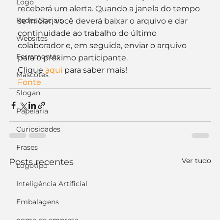
Logo
receberá um alerta. Quando a janela do tempo 
Redes Sociais
se iniciar, você deverá baixar o arquivo e dar 
continuidade ao trabalho do último 
Websites
colaborador e, em seguida, enviar o arquivo 
Ferramentas
para o próximo participante.
Clique 
aqui
 para saber mais!
Mascotes
Fonte
Slogan
Papelaria
Curiosidades
Frases
Ver tudo
Posts recentes
Logotipo
Inteligência Artificial
Embalagens