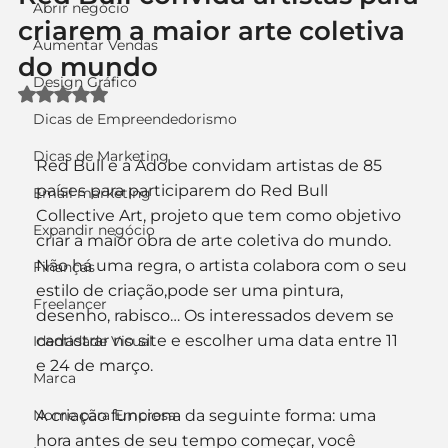
Abrir negócio
criarem a maior arte coletiva
Aumentar Vendas
do mundo
Design Gráfico
Avaliado com NaN de 5 estrelas.
Dicas de Empreendedorismo
Dicas de Marketing
Red Bull e a Adobe convidam artistas de 85 
países para participarem do Red Bull 
Email marketing
Collective Art, projeto que tem como objetivo 
Expandir negócio
criar a maior obra de arte coletiva do mundo. 
Não há uma regra, o artista colabora com o seu 
Finanças
estilo de criação,pode ser uma pintura, 
Freelancer
desenho, rabisco… Os interessados devem se 
cadastrar no site e escolher uma data entre 11 
Identidade Visual
e 24 de março.
Marca
Nome para Empresa
A criação funciona da seguinte forma: uma 
hora antes de seu tempo começar, você 