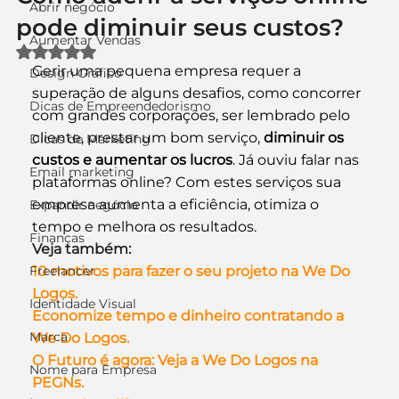
Abrir negócio
pode diminuir seus custos?
Aumentar Vendas
Avaliado com NaN de 5 estrelas.
Gerir uma pequena empresa requer a 
Design Gráfico
superação de alguns desafios, como concorrer 
Dicas de Empreendedorismo
com grandes corporações, ser lembrado pelo 
cliente, prestar um bom serviço, 
diminuir os 
Dicas de Marketing
custos e aumentar os lucros
. Já ouviu falar nas 
Email marketing
plataformas online? Com estes serviços sua 
empresa aumenta a eficiência, otimiza o 
Expandir negócio
tempo e melhora os resultados.
Finanças
Veja também:
Freelancer
10 motivos para fazer o seu projeto na We Do 
Logos.
Identidade Visual
Economize tempo e dinheiro contratando a 
Marca
We Do Logos.
O Futuro é agora: Veja a We Do Logos na 
Nome para Empresa
PEGNs.