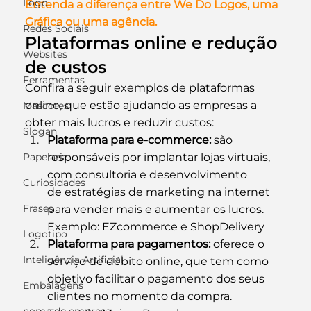
Logo
Entenda a diferença entre We Do Logos, uma 
Gráfica ou uma agência.
Redes Sociais
Plataformas online e redução 
Websites
de custos
Ferramentas
Confira a seguir exemplos de plataformas 
online, que estão ajudando as empresas a 
Mascotes
obter mais lucros e reduzir custos:
Slogan
Plataforma para e-commerce:
 são 
Papelaria
responsáveis por implantar lojas virtuais, 
com consultoria e desenvolvimento 
Curiosidades
de estratégias de marketing na internet 
Frases
para vender mais e aumentar os lucros. 
Exemplo: EZcommerce e ShopDelivery 
Logotipo
Plataforma para pagamentos:
 oferece o 
Inteligência Artificial
serviço de débito online, que tem como 
objetivo facilitar o pagamento dos seus 
Embalagens
clientes no momento da compra. 