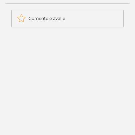
Comente e avalie
Itaú muda apenas duas letras da
logo. Mas o recado é muito maior: a
era da Inteligência Artificial
começou.