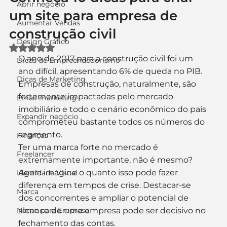
Abrir negócio
um site para empresa de
Aumentar Vendas
construção civil
Design Gráfico
Avaliado com NaN de 5 estrelas.
O ano de 2017 para a construção civil foi um 
Dicas de Empreendedorismo
ano difícil, apresentando 6% de queda no PIB. 
Dicas de Marketing
Empresas de construção, naturalmente, são 
fortemente impactadas pelo mercado 
Email marketing
imobiliário e todo o cenário econômico do país 
Expandir negócio
comprometeu bastante todos os números do 
segmento.
Finanças
Ter uma marca forte no mercado é 
Freelancer
extremamente importante, não é mesmo? 
Agora imagine o quanto isso pode fazer 
Identidade Visual
diferença em tempos de crise. Destacar-se 
Marca
dos concorrentes e ampliar o potencial de 
Nome para Empresa
alcance de uma empresa pode ser decisivo no 
fechamento das contas.