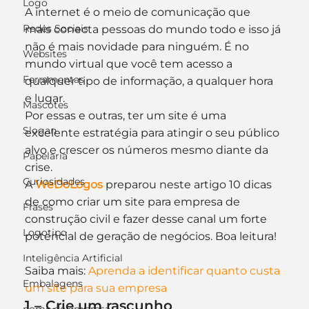
Logo
A internet é o meio de comunicação que 
Redes Sociais
mais conecta pessoas do mundo todo e isso já 
não é mais novidade para ninguém. É no 
Websites
mundo virtual que você tem acesso a 
Ferramentas
qualquer tipo de informação, a qualquer hora 
e lugar.
Mascotes
Por essas e outras, ter um site é uma 
Slogan
excelente estratégia para atingir o seu público 
alvo e crescer os números mesmo diante da 
Papelaria
crise.
Curiosidades
A 
WeDoLogos
preparou neste artigo 10 dicas 
de como criar um site para empresa de 
Frases
construção civil e fazer desse canal um forte 
Logotipo
potencial de geração de negócios. Boa leitura!
Inteligência Artificial
Saiba mais: 
Aprenda a identificar quanto custa 
Embalagens
um site para sua empresa
1 – Crie um rascunho