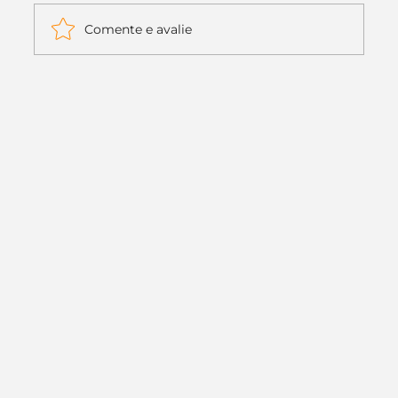
Comente e avalie
Itaú muda apenas duas letras da
logo. Mas o recado é muito maior: a
era da Inteligência Artificial
começou.