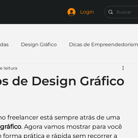
Login
das
Design Gráfico
Dicas de Empreendedoris
e leitura
xpandir negócio
Finanças
Freelancer
s de Design Gráfico
mpresa
Logo
Redes Sociais
Websites
o freelancer está sempre atrás de uma 
elaria
Curiosidades
Frases
Logotipo
gráfico
. Agora vamos mostrar para você 
forma prática e rápida sem recorrer a 