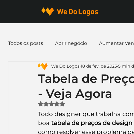
Todos os posts
Abrir negócio
Aumentar Ven
We Do Logos
18 de fev. de 2025
5 min d
Dicas de Marketing
Email marketing
E
Tabela de Preço
- Veja Agora
Identidade Visual
Marca
Nome para E
Avaliado com NaN de 5 estrelas.
Todo designer que trabalha com
Ferramentas
Mascotes
Slogan
Pap
boa 
tabela de preços de design 
como resolver esse problema de 