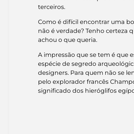
Inteligência Artificial
Embalagens
nom
terceiros.
Como é difícil encontrar uma bo
não é verdade? Tenho certeza qu
achou o que queria.
A impressão que se tem é que es
espécie de segredo arqueológic
designers. Para quem não se lem
pelo explorador francês Champol
significado dos hieróglifos egíp