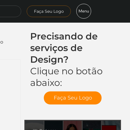
Menu
Faça Seu Logo
Precisando de
mo
serviços de
Design?
Clique no botão
abaixo:
Faça Seu Logo