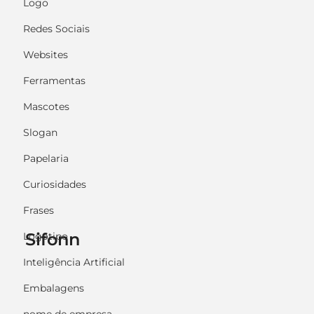
Logo
Redes Sociais
Websites
Ferramentas
Mascotes
Slogan
Papelaria
Curiosidades
Frases
Sifonn
Logotipo
Inteligência Artificial
Embalagens