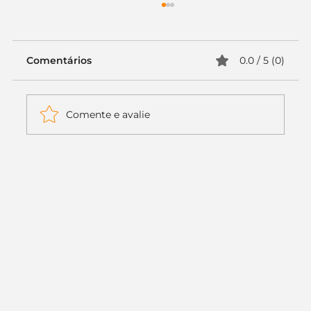
Comentários
0.0 / 5 (0)
Comente e avalie
Itaú muda apenas duas letras da
logo. Mas o recado é muito maior: a
era da Inteligência Artificial
começou.