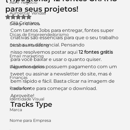
Abrir negócio
para seus projetos!
Aumentar Vendas
Avaliado com NaN de 5 estrelas.
Olá Criativos,
Design Gráfico
Com tantos Jobs para entregar, fontes super 
Dicas de Empreendedorismo
criativas são essenciais para que o seu trabalho 
tenha um diferencial. Pensando 
Dicas de Marketing
nisso resolvemos postar aqui 
12 fontes grátis
Email marketing
para você baixar e usar o quanto quiser. 
Algumas delas possuem pagamento com um 
Expandir negócio
tweet ou assinar a newsletter do site, mas é 
Finanças
bem rápido e fácil. Basta clicar na imagem de 
Freelancer
cada fonte para começar o download. 
Aproveite!
Identidade Visual
Tracks Type
Marca
Nome para Empresa