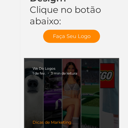
Clique no botão
abaixo:
Faça Seu Logo
We Do Logos
1 de fev.
3 min de leitura
Dicas de Marketing