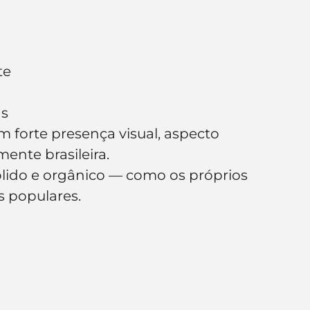
te
as
m forte presença visual, aspecto 
ente brasileira.
ólido e orgânico — como os próprios 
es populares.