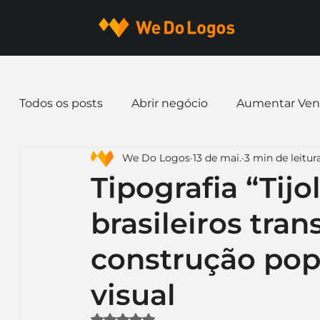
Todos os posts
Abrir negócio
Aumentar Ven
We Do Logos
13 de mai.
3 min de leitur
Dicas de Marketing
Email marketing
E
Tipografia “Tij
brasileiros tra
Identidade Visual
Marca
Nome para E
construção pop
Ferramentas
Mascotes
Slogan
Pap
visual
Avaliado com NaN de 5 estrelas.