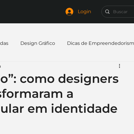
Login
das
Design Gráfico
Dicas de Empreendedoris
a
xpandir negócio
Finanças
Freelancer
olo”: como designers
nsformaram a
mpresa
Logo
Redes Sociais
Websites
ular em identidade
elaria
Curiosidades
Frases
Logotipo