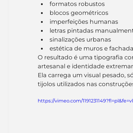
formatos robustos
blocos geométricos
imperfeições humanas
letras pintadas manualmen
sinalizações urbanas
estética de muros e fachad
O resultado é uma tipografia co
artesanal e identidade extremam
Ela carrega um visual pesado, s
tijolos utilizados nas construçõ
https://vimeo.com/1191231149?fl=pl&fe=vl