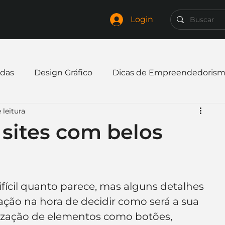
Login
das
Design Gráfico
Dicas de Empreendedoris
 leitura
xpandir negócio
Finanças
Freelancer
 sites com belos
mpresa
Logo
Redes Sociais
Websites
ifícil quanto parece, mas alguns detalhes 
elaria
Curiosidades
Frases
Logotipo
ção na hora de decidir como será a sua 
ização de elementos como botões, 