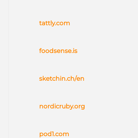
tattly.com
foodsense.is
sketchin.ch/en
nordicruby.org
pod1.com