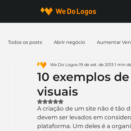
Todos os posts
Abrir negócio
Aumentar Ven
We Do Logos
19 de set. de 2013
1 min de
Dicas de Marketing
Email marketing
E
10 exemplos de
visuais
Identidade Visual
Marca
Nome para E
Avaliado com NaN de 5 estrelas.
A criação de um site não é tão d
Ferramentas
Mascotes
Slogan
Pap
devem ser levados em considera
plataforma. Um deles é a organ