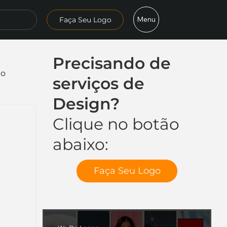
Menu
Faça Seu Logo
Precisando de
mo
serviços de
Design?
Clique no botão
abaixo:
Faça Seu Logo