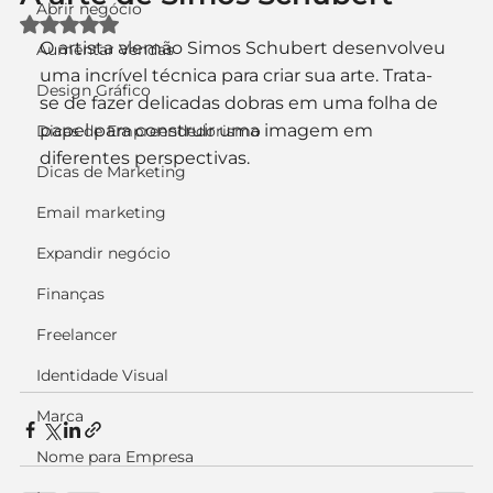
Abrir negócio
Avaliado com NaN de 5 estrelas.
O artista alemão Simos Schubert desenvolveu 
Aumentar Vendas
uma incrível técnica para criar sua arte. Trata-
Design Gráfico
se de fazer delicadas dobras em uma folha de 
papel para construir uma imagem em 
Dicas de Empreendedorismo
diferentes perspectivas.
Dicas de Marketing
Email marketing
Expandir negócio
Finanças
Freelancer
Identidade Visual
Marca
Nome para Empresa