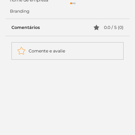
nome de empresa
Branding
Comentários
0.0 / 5 (0)
Comente e avalie
Itaú muda apenas duas letras da
logo. Mas o recado é muito maior: a
era da Inteligência Artificial
começou.