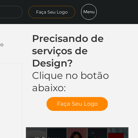
Menu
Faça Seu Logo
Precisando de
mo
serviços de
Design?
Clique no botão
abaixo:
Faça Seu Logo