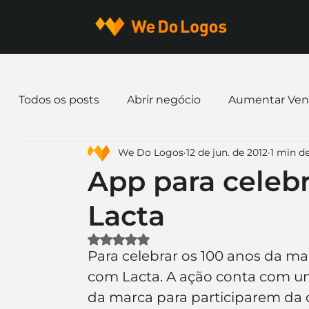
Todos os posts
Abrir negócio
Aumentar Ven
We Do Logos
12 de jun. de 2012
1 min de
Dicas de Marketing
Email marketing
E
App para celebr
Lacta
Identidade Visual
Marca
Nome para E
Avaliado com NaN de 5 estrelas.
Para celebrar os 100 anos da mar
Ferramentas
Mascotes
Slogan
Pap
com Lacta. A ação conta com u
da marca para participarem da