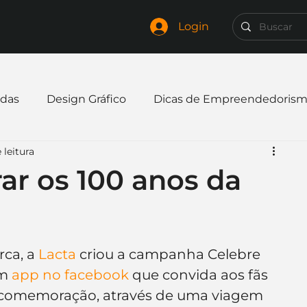
Login
das
Design Gráfico
Dicas de Empreendedoris
 leitura
xpandir negócio
Finanças
Freelancer
ar os 100 anos da
mpresa
Logo
Redes Sociais
Websites
ca, a 
Lacta
 criou a campanha Celebre 
elaria
Curiosidades
Frases
Logotipo
m 
app no facebook
 que convida aos fãs 
 comemoração, através de uma viagem 