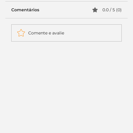
Comentários
0.0 / 5 (0)
Comente e avalie
Itaú muda apenas duas letras da
logo. Mas o recado é muito maior: a
era da Inteligência Artificial
começou.