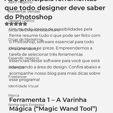
Abrir negócio
que todo designer deve saber
Aumentar Vendas
do Photoshop
Design Gráfico
Avaliado com NaN de 5 estrelas.
Um mundo inteiro de possibilidades pela 
Dicas de Empreendedorismo
frente resume tudo o que pode ser feito com 
Dicas de Marketing
o Photoshop, software essencial para todo 
designer que se preze. Empreendemos a 
Email marketing
tarefa de selecionar três ferramentas 
Expandir negócio
essenciais desse software para você que está 
adentrando a área do design. Confira abaixo e 
Finanças
acompanhe nosso blog para mais dicas sobre 
Freelancer
esse programa!
Identidade Visual
Marca
Ferramenta 1 – A Varinha 
Nome para Empresa
Mágica (“Magic Wand Tool”)