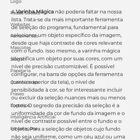
Logo
A 
Varinha Mágica
 não poderia faltar na nossa 
Redes Sociais
lista. Trata-se da mais importante ferramenta 
Websites
de seleção do programa, fundamental para 
selecionar um objeto específico da imagem, 
Ferramentas
desde que haja contraste de cores relevante 
Mascotes
com o fundo. Isso mesmo, a varinha mágica 
identifica um objeto por suas cores, com um 
Slogan
nível de precisão customizável. É possível 
Papelaria
configurar, na barra de opções da ferramenta 
(canto superior da tela), o nível de 
Curiosidades
sensibilidade à cor, se for interessante incluir 
Frases
ou excluir da seleção nuances mais ou menos 
Logotipo
fortes. O segredo da precisão da seleção é a 
uniformidade da cor de fundo da imagem e o 
Inteligência Artificial
nível de contraste possível entre o fundo e o 
Embalagens
objeto. Para a seleção de objetos cujo fundo 
não seja uniforme, como um céu azul ou uma 