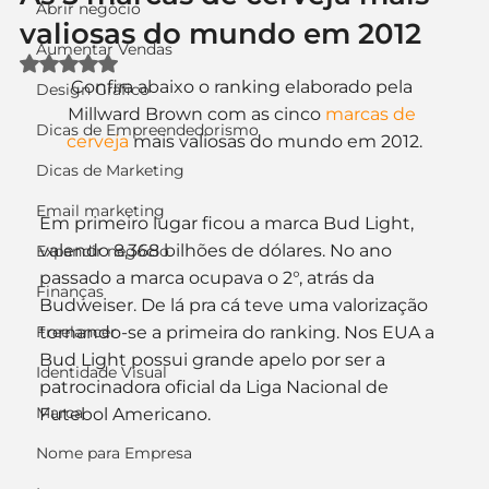
Abrir negócio
valiosas do mundo em 2012
Aumentar Vendas
Avaliado com NaN de 5 estrelas.
Confira abaixo o ranking elaborado pela 
Design Gráfico
Millward Brown com as cinco 
marcas de 
Dicas de Empreendedorismo
cerveja
 mais valiosas do mundo em 2012.
Dicas de Marketing
Email marketing
Em primeiro lugar ficou a marca Bud Light, 
valendo 8,368 bilhões de dólares. No ano 
Expandir negócio
passado a marca ocupava o 2°, atrás da 
Finanças
Budweiser. De lá pra cá teve uma valorização 
Freelancer
tornando-se a primeira do ranking. Nos EUA a 
Bud Light possui grande apelo por ser a 
Identidade Visual
patrocinadora oficial da Liga Nacional de 
Marca
Futebol Americano.
Nome para Empresa