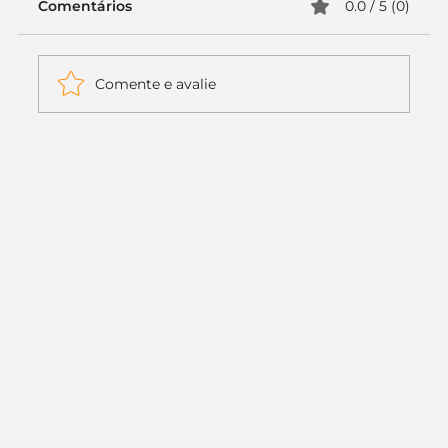
Comentários
0.0 / 5 (0)
Comente e avalie
Itaú muda apenas duas letras da
logo. Mas o recado é muito maior: a
era da Inteligência Artificial
começou.