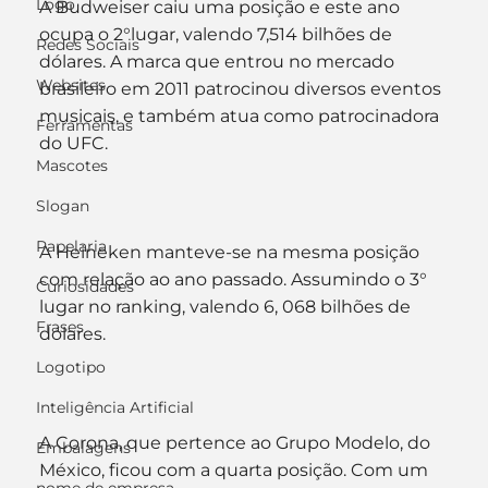
Logo
A Budweiser caiu uma posição e este ano 
ocupa o 2°lugar, valendo 7,514 bilhões de 
Redes Sociais
dólares. A marca que entrou no mercado 
Websites
brasileiro em 2011 patrocinou diversos eventos 
musicais, e também atua como patrocinadora 
Ferramentas
do UFC.
Mascotes
Slogan
Papelaria
A Heineken manteve-se na mesma posição 
com relação ao ano passado. Assumindo o 3° 
Curiosidades
lugar no ranking, valendo 6, 068 bilhões de 
Frases
dólares.
Logotipo
Inteligência Artificial
A Corona, que pertence ao Grupo Modelo, do 
Embalagens
México, ficou com a quarta posição. Com um 